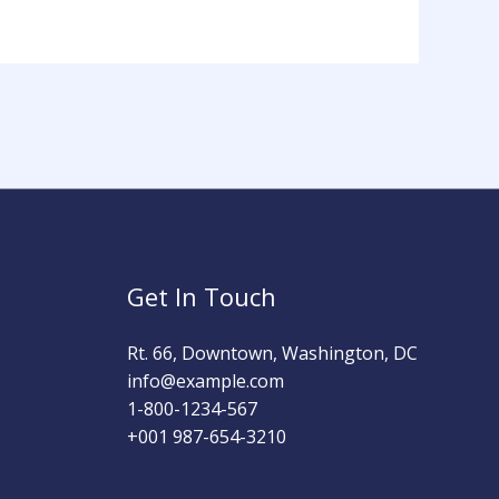
Get In Touch
Rt. 66, Downtown, Washington, DC
info@example.com​
1-800-1234-567
+001 987-654-3210