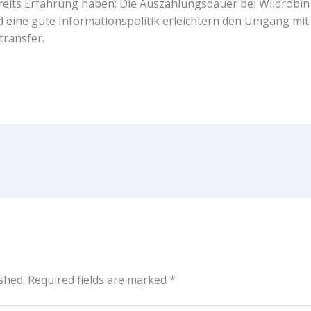
reits Erfahrung haben: Die Auszahlungsdauer bei Wildrobin
 eine gute Informationspolitik erleichtern den Umgang mi
transfer.
shed.
Required fields are marked
*