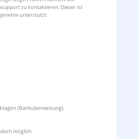
support zu kontaktieren. Dieser ist
genehm unterstützt.
rktagen (Banküberweisung).
edoch möglich.