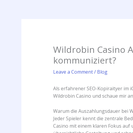
Skip
to
content
Wildrobin Casino A
kommuniziert?
Leave a Comment
/
Blog
Als erfahrener SEO-Kopiraityer im i
Wildrobin Casino und schaue mir an,
Warum die Auszahlungsdauer bei Wil
Jeder Spieler kennt die zentrale Be
Casino mit einem klaren Fokus auf