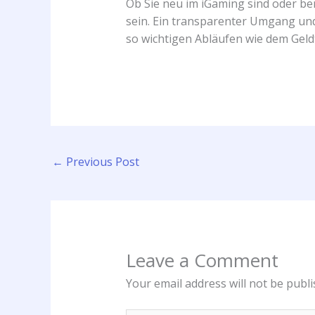
Ob Sie neu im iGaming sind oder be
sein. Ein transparenter Umgang und
so wichtigen Abläufen wie dem Geld
←
Previous Post
Leave a Comment
Your email address will not be publi