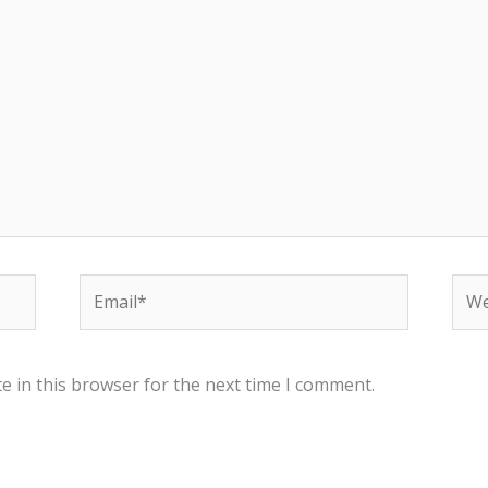
Email*
Web
e in this browser for the next time I comment.