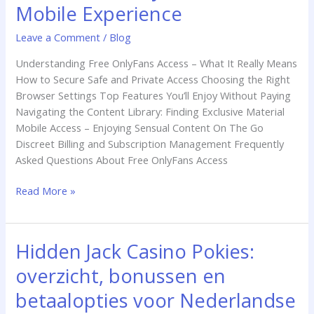
Mobile Experience
Ganancias
Instantáneas
Leave a Comment
/
Blog
para
Juego
Understanding Free OnlyFans Access – What It Really Means
Rápido
How to Secure Safe and Private Access Choosing the Right
Browser Settings Top Features You’ll Enjoy Without Paying
Navigating the Content Library: Finding Exclusive Material
Mobile Access – Enjoying Sensual Content On The Go
Discreet Billing and Subscription Management Frequently
Asked Questions About Free OnlyFans Access
Free
Read More »
OnlyFans
Access
in
Hidden Jack Casino Pokies:
the
overzicht, bonussen en
United
States:
betaalopties voor Nederlandse
A