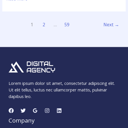
Free
to
Watch:
1
2
…
59
Next
→
Secure
Billing,
Privacy
&
Discreet
Payment
Guide
Lorem ipsum dolor sit amet, consectetur adipiscing elit.
Ut elit tellus, luctus nec ullamcorper mattis, pulvinar
dapibus leo.
Company