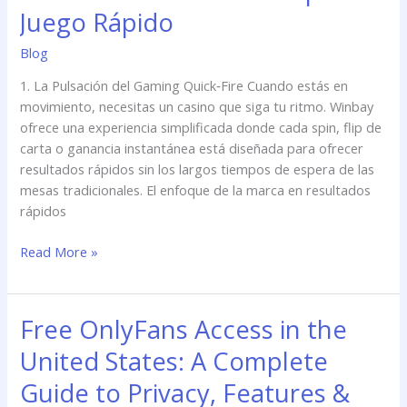
Juego Rápido
hochintensive
Sessions
Blog
1. La Pulsación del Gaming Quick‑Fire Cuando estás en
movimiento, necesitas un casino que siga tu ritmo. Winbay
ofrece una experiencia simplificada donde cada spin, flip de
carta o ganancia instantánea está diseñada para ofrecer
resultados rápidos sin los largos tiempos de espera de las
mesas tradicionales. El enfoque de la marca en resultados
rápidos
Winbay
Read More »
Casino:
Tragamonedas
Rápidas,
Free OnlyFans Access in the
Acción
United States: A Complete
en
Vivo
Guide to Privacy, Features &
y