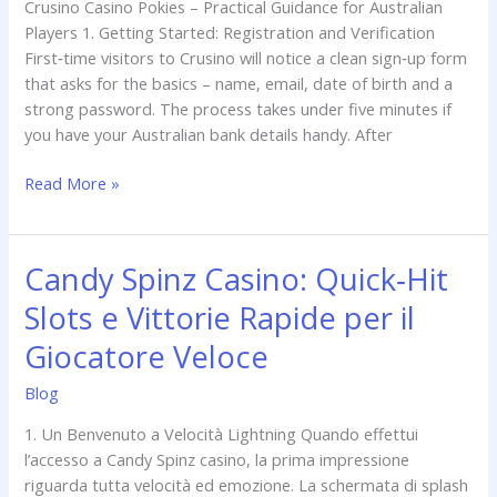
Crusino Casino Pokies – Practical Guidance for Australian
Intensità
Players 1. Getting Started: Registration and Verification
First‑time visitors to Crusino will notice a clean sign‑up form
that asks for the basics – name, email, date of birth and a
strong password. The process takes under five minutes if
you have your Australian bank details handy. After
Crusino
Read More »
Casino
Pokies
Account
Candy Spinz Casino: Quick‑Hit
Verification
Slots e Vittorie Rapide per il
–
How
Giocatore Veloce
to
Verify
Blog
Your
1. Un Benvenuto a Velocità Lightning Quando effettui
Aussie
l’accesso a Candy Spinz casino, la prima impressione
Account
riguarda tutta velocità ed emozione. La schermata di splash