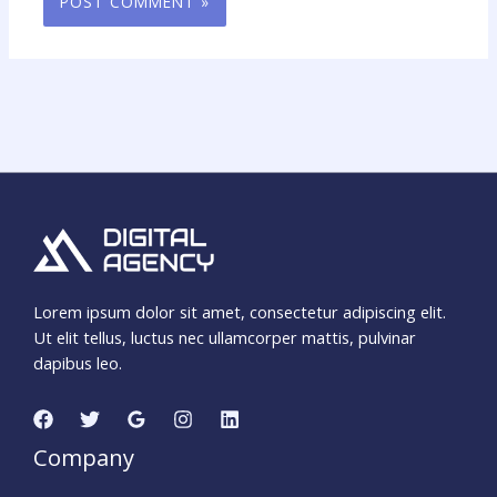
Lorem ipsum dolor sit amet, consectetur adipiscing elit.
Ut elit tellus, luctus nec ullamcorper mattis, pulvinar
dapibus leo.
Company