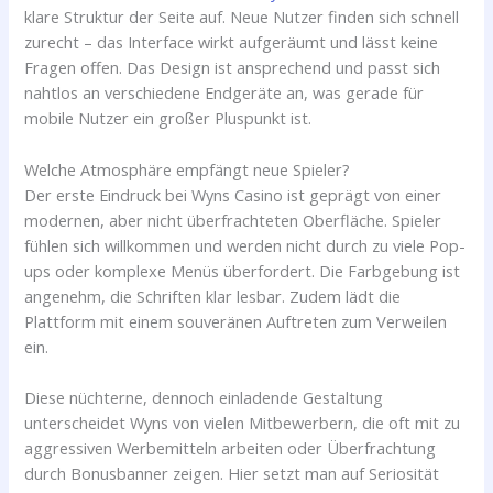
klare Struktur der Seite auf. Neue Nutzer finden sich schnell
zurecht – das Interface wirkt aufgeräumt und lässt keine
Fragen offen. Das Design ist ansprechend und passt sich
nahtlos an verschiedene Endgeräte an, was gerade für
mobile Nutzer ein großer Pluspunkt ist.
Welche Atmosphäre empfängt neue Spieler?
Der erste Eindruck bei Wyns Casino ist geprägt von einer
modernen, aber nicht überfrachteten Oberfläche. Spieler
fühlen sich willkommen und werden nicht durch zu viele Pop-
ups oder komplexe Menüs überfordert. Die Farbgebung ist
angenehm, die Schriften klar lesbar. Zudem lädt die
Plattform mit einem souveränen Auftreten zum Verweilen
ein.
Diese nüchterne, dennoch einladende Gestaltung
unterscheidet Wyns von vielen Mitbewerbern, die oft mit zu
aggressiven Werbemitteln arbeiten oder Überfrachtung
durch Bonusbanner zeigen. Hier setzt man auf Seriosität