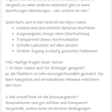
Vergleich zu vielen anderen Anbietern gibt es keine
überflüssigen Ablenkungen – das schätze ich sehr.“
Quick facts zum ersten Eindruck bei Wyns Casino
Intuitive und übersichtliche Benutzeroberfläche
Ausgewogenes Design ohne Überfrachtung
Transparente Bonus-Kommunikation
Schnelle Ladezeiten auf allen Geräten
Direkter Zugang zu häufig genutzten Funktionen
FAQ: Häufige Fragen neuer Nutzer
1. Ist Wyns Casino auch für Einsteiger geeignet?
Ja, die Plattform ist sehr einsteigerfreundlich gestaltet. Die
klare Navigation und verständlichen Hinweise erleichtern
den Start.
2. Wie schnell finde ich die Bonusangebote?
Bonusaktionen sind gut sichtbar und transparent
dargestellt, sodass keine versteckten Bedingungen