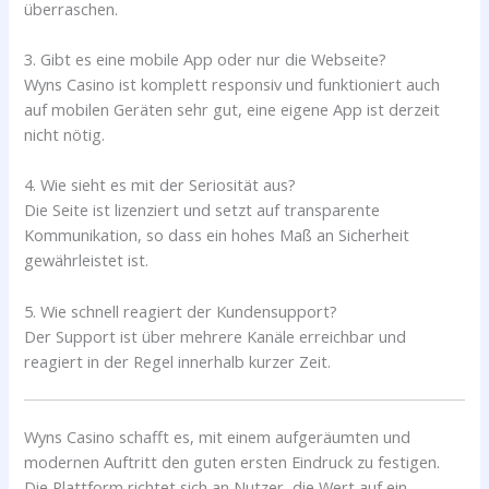
überraschen.
3. Gibt es eine mobile App oder nur die Webseite?
Wyns Casino ist komplett responsiv und funktioniert auch
auf mobilen Geräten sehr gut, eine eigene App ist derzeit
nicht nötig.
4. Wie sieht es mit der Seriosität aus?
Die Seite ist lizenziert und setzt auf transparente
Kommunikation, so dass ein hohes Maß an Sicherheit
gewährleistet ist.
5. Wie schnell reagiert der Kundensupport?
Der Support ist über mehrere Kanäle erreichbar und
reagiert in der Regel innerhalb kurzer Zeit.
Wyns Casino schafft es, mit einem aufgeräumten und
modernen Auftritt den guten ersten Eindruck zu festigen.
Die Plattform richtet sich an Nutzer, die Wert auf ein