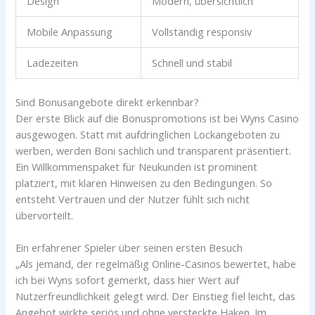
Design
Modern, übersichtlich
Mobile Anpassung
Vollständig responsiv
Ladezeiten
Schnell und stabil
Sind Bonusangebote direkt erkennbar?
Der erste Blick auf die Bonuspromotions ist bei Wyns Casino
ausgewogen. Statt mit aufdringlichen Lockangeboten zu
werben, werden Boni sachlich und transparent präsentiert.
Ein Willkommenspaket für Neukunden ist prominent
platziert, mit klaren Hinweisen zu den Bedingungen. So
entsteht Vertrauen und der Nutzer fühlt sich nicht
übervorteilt.
Ein erfahrener Spieler über seinen ersten Besuch
„Als jemand, der regelmäßig Online-Casinos bewertet, habe
ich bei Wyns sofort gemerkt, dass hier Wert auf
Nutzerfreundlichkeit gelegt wird. Der Einstieg fiel leicht, das
Angebot wirkte seriös und ohne versteckte Haken. Im