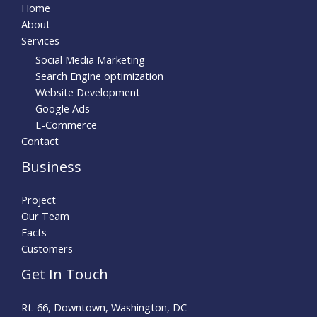
Home
About
Services
Social Media Marketing
Search Engine optimization
Website Development
Google Ads
E-Commerce
Contact
Business
Project
Our Team
Facts
Customers
Get In Touch
Rt. 66, Downtown, Washington, DC