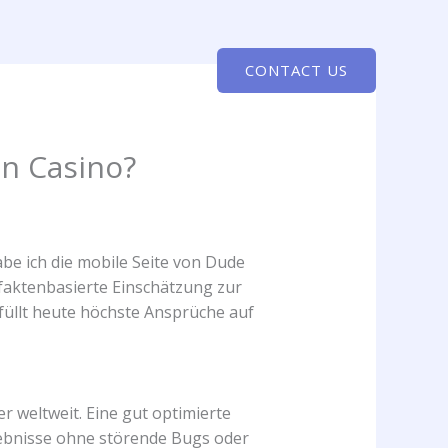
CONTACT US
in Casino?
be ich die mobile Seite von Dude
 faktenbasierte Einschätzung zur
füllt heute höchste Ansprüche auf
 weltweit. Eine gut optimierte
rlebnisse ohne störende Bugs oder