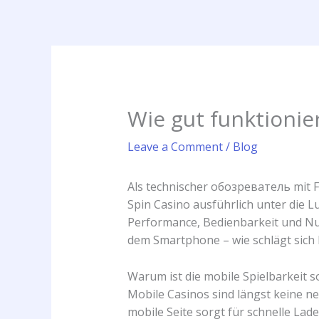
Skip
to
content
Wie gut funktionie
Leave a Comment
/
Blog
Als technischer обозреватель mit F
Spin Casino ausführlich unter die L
Performance, Bedienbarkeit und Nut
dem Smartphone – wie schlägt sich 
Warum ist die mobile Spielbarkeit s
Mobile Casinos sind längst keine n
mobile Seite sorgt für schnelle La