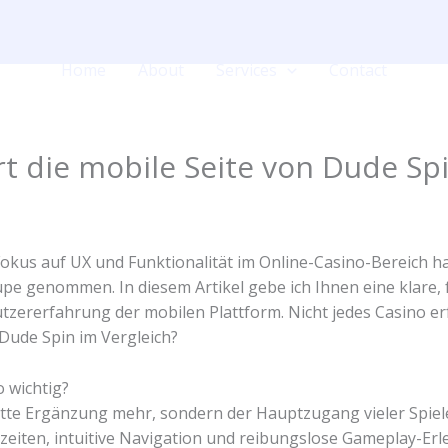
Home
About
Services
Contact
rt die mobile Seite von Dude Sp
okus auf UX und Funktionalität im Online-Casino-Bereich ha
upe genommen. In diesem Artikel gebe ich Ihnen eine klare,
zererfahrung der mobilen Plattform. Nicht jedes Casino er
Dude Spin im Vergleich?
o wichtig?
ette Ergänzung mehr, sondern der Hauptzugang vieler Spieler
dezeiten, intuitive Navigation und reibungslose Gameplay-E