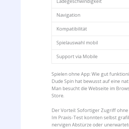
Ladegeschwindigkeit
Navigation
Kompatibilität
Spielauswahl mobil
Support via Mobile
Spielen ohne App: Wie gut funktion
Dude Spin hat bewusst auf eine nat
Man besucht die Webseite im Brows
Store.
Der Vorteil: Sofortiger Zugriff oh
Im Praxis-Test konnten selbst graf
nervigen Abstürze oder unerwartete