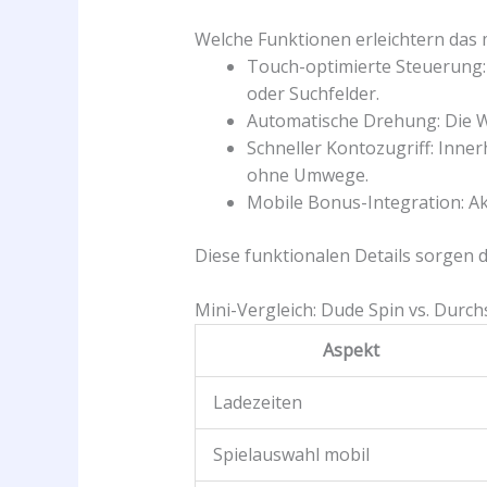
Welche Funktionen erleichtern das 
Touch-optimierte Steuerung: 
oder Suchfelder.
Automatische Drehung: Die We
Schneller Kontozugriff: Inner
ohne Umwege.
Mobile Bonus-Integration: Ak
Diese funktionalen Details sorgen d
Mini-Vergleich: Dude Spin vs. Durc
Aspekt
Ladezeiten
Spielauswahl mobil