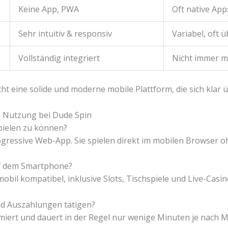
Keine App, PWA
Oft native App
Sehr intuitiv & responsiv
Variabel, oft 
Vollständig integriert
Nicht immer m
cht eine solide und moderne mobile Plattform, die sich klar 
n Nutzung bei Dude Spin
spielen zu können?
ogressive Web-App. Sie spielen direkt im mobilen Browser 
auf dem Smartphone?
 mobil kompatibel, inklusive Slots, Tischspiele und Live-Casin
und Auszahlungen tätigen?
miert und dauert in der Regel nur wenige Minuten je nach 