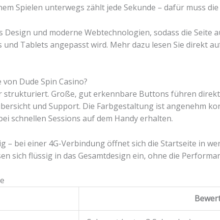
m Spielen unterwegs zählt jede Sekunde – dafür muss die 
es Design und moderne Webtechnologien, sodass die Seite 
nd Tablets angepasst wird. Mehr dazu lesen Sie direkt auf 
te von Dude Spin Casino?
ar strukturiert. Große, gut erkennbare Buttons führen direk
ersicht und Support. Die Farbgestaltung ist angenehm kont
bei schnellen Sessions auf dem Handy erhalten.
g – bei einer 4G-Verbindung öffnet sich die Startseite in w
en sich flüssig in das Gesamtdesign ein, ohne die Performa
ce
Bewer