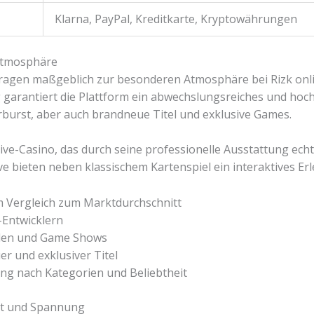
Klarna, PayPal, Kreditkarte, Kryptowährungen
 Atmosphäre
e tragen maßgeblich zur besonderen Atmosphäre bei Rizk onli
arantiert die Plattform ein abwechslungsreiches und hochkl
rburst, aber auch brandneue Titel und exklusive Games.
Live-Casino, das durch seine professionelle Ausstattung echt
ve bieten neben klassischem Kartenspiel ein interaktives Er
im Vergleich zum Marktdurchschnitt
-Entwicklern
elen und Game Shows
r und exklusiver Titel
ng nach Kategorien und Beliebtheit
rt und Spannung