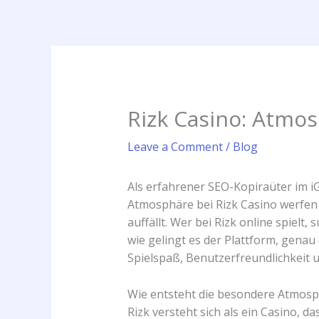
Skip
to
content
Rizk Casino: Atmo
Leave a Comment
/
Blog
Als erfahrener SEO-Kopiraüter im i
Atmosphäre bei Rizk Casino werfen 
auffällt. Wer bei Rizk online spiel
wie gelingt es der Plattform, gena
Spielspaß, Benutzerfreundlichkeit 
Wie entsteht die besondere Atmosp
Rizk versteht sich als ein Casino, 