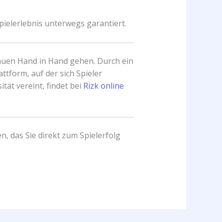
Spielerlebnis unterwegs garantiert.
trauen Hand in Hand gehen. Durch ein
ttform, auf der sich Spieler
ät vereint, findet bei
Rizk online
, das Sie direkt zum Spielerfolg