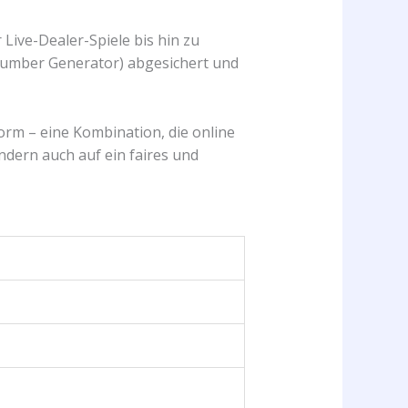
Live-Dealer-Spiele bis hin zu
 Number Generator) abgesichert und
form – eine Kombination, die online
ondern auch auf ein faires und