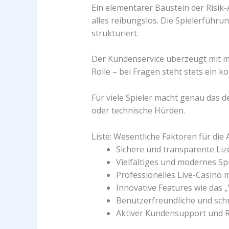
Ein elementarer Baustein der Risik-
alles reibungslos. Die Spielerführu
strukturiert.
Der Kundenservice überzeugt mit m
Rolle – bei Fragen steht stets ein 
Für viele Spieler macht genau das d
oder technische Hürden.
Liste: Wesentliche Faktoren für die
Sichere und transparente Li
Vielfältiges und modernes Sp
Professionelles Live-Casino 
Innovative Features wie das „
Benutzerfreundliche und schn
Aktiver Kundensupport und