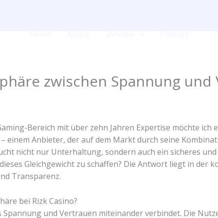
Home
About
Services
Contact
sphäre zwischen Spannung und 
Gaming-Bereich mit über zehn Jahren Expertise möchte ich e
– einem Anbieter, der auf dem Markt durch seine Kombinati
t, sucht nicht nur Unterhaltung, sondern auch ein sicheres 
u dieses Gleichgewicht zu schaffen? Die Antwort liegt in de
und Transparenz.
häre bei Rizk Casino?
das Spannung und Vertrauen miteinander verbindet. Die Nutze