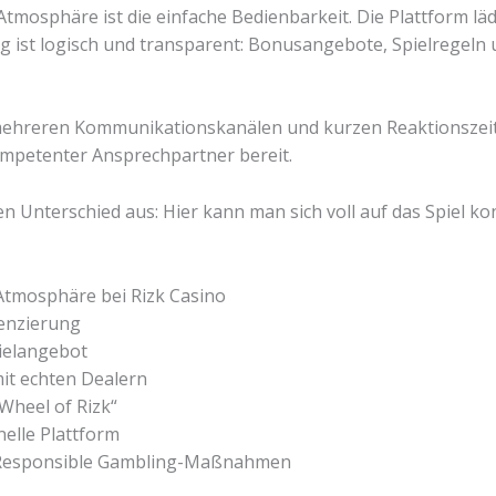
Atmosphäre ist die einfache Bedienbarkeit. Die Plattform läd
ng ist logisch und transparent: Bonusangebote, Spielregeln u
ehreren Kommunikationskanälen und kurzen Reaktionszeiten
kompetenter Ansprechpartner bereit.
en Unterschied aus: Hier kann man sich voll auf das Spiel k
 Atmosphäre bei Rizk Casino
zenzierung
ielangebot
mit echten Dealern
Wheel of Rizk“
elle Plattform
 Responsible Gambling-Maßnahmen