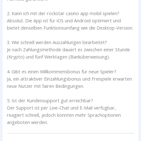
2. Kann ich mit der rockstar casino app mobil spielen?
Absolut. Die App ist für iOS und Android optimiert und
bietet denselben Funktionsumfang wie die Desktop-Version.
3. Wie schnell werden Auszahlungen bearbeitet?
Je nach Zahlungsmethode dauert es zwischen einer Stunde
(Krypto) und fünf Werktagen (Banküberweisung).
4. Gibt es einen Willkommensbonus für neue Spieler?
Ja, ein attraktiver Einzahlungsbonus und Freispiele erwarten
neue Nutzer mit fairen Bedingungen.
5. Ist der Kundensupport gut erreichbar?
Der Support ist per Live-Chat und E-Mail verfügbar,
reagiert schnell, jedoch könnten mehr Sprachoptionen
angeboten werden.