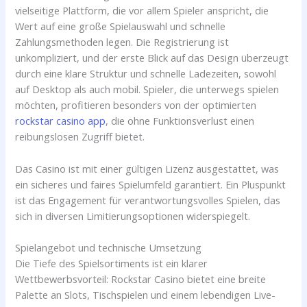
vielseitige Plattform, die vor allem Spieler anspricht, die
Wert auf eine große Spielauswahl und schnelle
Zahlungsmethoden legen. Die Registrierung ist
unkompliziert, und der erste Blick auf das Design überzeugt
durch eine klare Struktur und schnelle Ladezeiten, sowohl
auf Desktop als auch mobil. Spieler, die unterwegs spielen
möchten, profitieren besonders von der optimierten
rockstar casino app
, die ohne Funktionsverlust einen
reibungslosen Zugriff bietet.
Das Casino ist mit einer gültigen Lizenz ausgestattet, was
ein sicheres und faires Spielumfeld garantiert. Ein Pluspunkt
ist das Engagement für verantwortungsvolles Spielen, das
sich in diversen Limitierungsoptionen widerspiegelt.
Spielangebot und technische Umsetzung
Die Tiefe des Spielsortiments ist ein klarer
Wettbewerbsvorteil: Rockstar Casino bietet eine breite
Palette an Slots, Tischspielen und einem lebendigen Live-