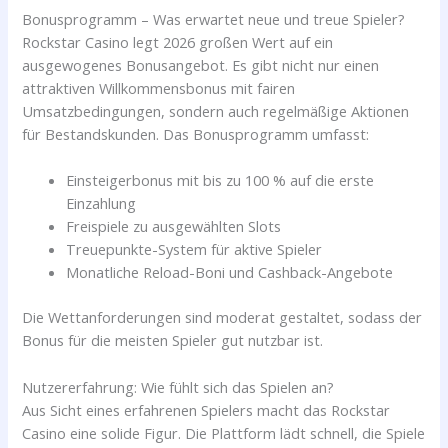
Bonusprogramm – Was erwartet neue und treue Spieler?
Rockstar Casino legt 2026 großen Wert auf ein
ausgewogenes Bonusangebot. Es gibt nicht nur einen
attraktiven Willkommensbonus mit fairen
Umsatzbedingungen, sondern auch regelmäßige Aktionen
für Bestandskunden. Das Bonusprogramm umfasst:
Einsteigerbonus mit bis zu 100 % auf die erste
Einzahlung
Freispiele zu ausgewählten Slots
Treuepunkte-System für aktive Spieler
Monatliche Reload-Boni und Cashback-Angebote
Die Wettanforderungen sind moderat gestaltet, sodass der
Bonus für die meisten Spieler gut nutzbar ist.
Nutzererfahrung: Wie fühlt sich das Spielen an?
Aus Sicht eines erfahrenen Spielers macht das Rockstar
Casino eine solide Figur. Die Plattform lädt schnell, die Spiele