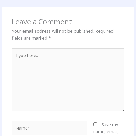
Leave a Comment
Your email address will not be published.
Required
fields are marked
*
Type
here..
Name*
Save my
name, email,