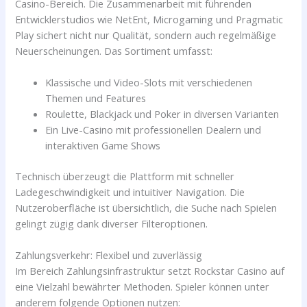
Casino-Bereich. Die Zusammenarbeit mit führenden
Entwicklerstudios wie NetEnt, Microgaming und Pragmatic
Play sichert nicht nur Qualität, sondern auch regelmäßige
Neuerscheinungen. Das Sortiment umfasst:
Klassische und Video-Slots mit verschiedenen
Themen und Features
Roulette, Blackjack und Poker in diversen Varianten
Ein Live-Casino mit professionellen Dealern und
interaktiven Game Shows
Technisch überzeugt die Plattform mit schneller
Ladegeschwindigkeit und intuitiver Navigation. Die
Nutzeroberfläche ist übersichtlich, die Suche nach Spielen
gelingt zügig dank diverser Filteroptionen.
Zahlungsverkehr: Flexibel und zuverlässig
Im Bereich Zahlungsinfrastruktur setzt Rockstar Casino auf
eine Vielzahl bewährter Methoden. Spieler können unter
anderem folgende Optionen nutzen: