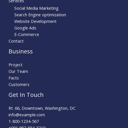
Services
Social Media Marketing
Search Engine optimization
Website Development
Google Ads
E-Commerce
Contact
Business
Project
Our Team
Facts
Customers
Get In Touch
Rt. 66, Downtown, Washington, DC
info@example.com​
1-800-1234-567
+001 987-654-3210