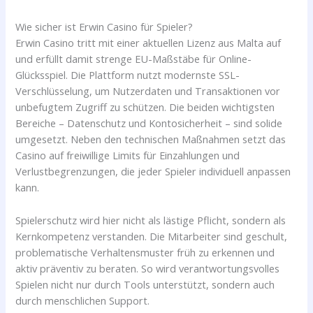
Wie sicher ist Erwin Casino für Spieler?
Erwin Casino tritt mit einer aktuellen Lizenz aus Malta auf
und erfüllt damit strenge EU-Maßstäbe für Online-
Glücksspiel. Die Plattform nutzt modernste SSL-
Verschlüsselung, um Nutzerdaten und Transaktionen vor
unbefugtem Zugriff zu schützen. Die beiden wichtigsten
Bereiche – Datenschutz und Kontosicherheit – sind solide
umgesetzt. Neben den technischen Maßnahmen setzt das
Casino auf freiwillige Limits für Einzahlungen und
Verlustbegrenzungen, die jeder Spieler individuell anpassen
kann.
Spielerschutz wird hier nicht als lästige Pflicht, sondern als
Kernkompetenz verstanden. Die Mitarbeiter sind geschult,
problematische Verhaltensmuster früh zu erkennen und
aktiv präventiv zu beraten. So wird verantwortungsvolles
Spielen nicht nur durch Tools unterstützt, sondern auch
durch menschlichen Support.