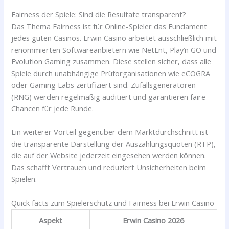
Fairness der Spiele: Sind die Resultate transparent?
Das Thema Fairness ist für Online-Spieler das Fundament
jedes guten Casinos. Erwin Casino arbeitet ausschließlich mit
renommierten Softwareanbietern wie NetEnt, Play’n GO und
Evolution Gaming zusammen. Diese stellen sicher, dass alle
Spiele durch unabhängige Prüforganisationen wie eCOGRA
oder Gaming Labs zertifiziert sind. Zufallsgeneratoren
(RNG) werden regelmäßig auditiert und garantieren faire
Chancen für jede Runde.
Ein weiterer Vorteil gegenüber dem Marktdurchschnitt ist
die transparente Darstellung der Auszahlungsquoten (RTP),
die auf der Website jederzeit eingesehen werden können.
Das schafft Vertrauen und reduziert Unsicherheiten beim
Spielen.
Quick facts zum Spielerschutz und Fairness bei Erwin Casino
Aspekt
Erwin Casino 2026