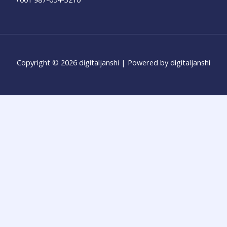
Copyright © 2026 digitaljanshi | Powered by digitaljanshi