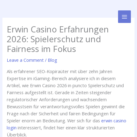
Skip
to
content
Erwin Casino Erfahrungen
2026: Spielerschutz und
Fairness im Fokus
Leave a Comment
/
Blog
Als erfahrener SEO-Kopiraüter mit über zehn Jahren
Expertise im iGaming-Bereich analysiere ich in diesem
Artikel, wie Erwin Casino 2026 in puncto Spielerschutz und
Fairness aufgestellt ist. Gerade in Zeiten steigender
regulatorischer Anforderungen und wachsendem
Bewusstsein für verantwortungsvolles Spielen gewinnt die
Frage nach der Sicherheit und fairen Bedingungen für
Spieler enorm an Bedeutung. Wer sich für das
erwin casino
login
interessiert, findet hier einen klar strukturierten
Überblick.