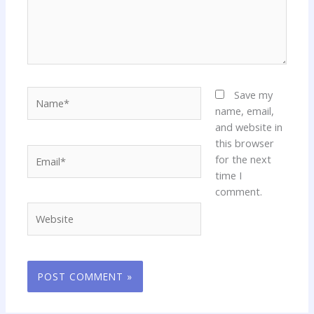
Name*
Save my
name, email,
and website in
this browser
Email*
for the next
time I
comment.
Website