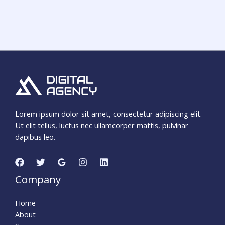
Lorem ipsum dolor sit amet, consectetur adipiscing elit.
Ut elit tellus, luctus nec ullamcorper mattis, pulvinar
dapibus leo.
Company
Home
About