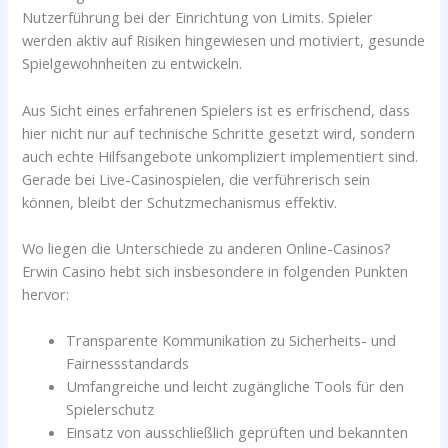
Nutzerführung bei der Einrichtung von Limits. Spieler
werden aktiv auf Risiken hingewiesen und motiviert, gesunde
Spielgewohnheiten zu entwickeln.
Aus Sicht eines erfahrenen Spielers ist es erfrischend, dass
hier nicht nur auf technische Schritte gesetzt wird, sondern
auch echte Hilfsangebote unkompliziert implementiert sind.
Gerade bei Live-Casinospielen, die verführerisch sein
können, bleibt der Schutzmechanismus effektiv.
Wo liegen die Unterschiede zu anderen Online-Casinos?
Erwin Casino hebt sich insbesondere in folgenden Punkten
hervor:
Transparente Kommunikation zu Sicherheits- und
Fairnessstandards
Umfangreiche und leicht zugängliche Tools für den
Spielerschutz
Einsatz von ausschließlich geprüften und bekannten