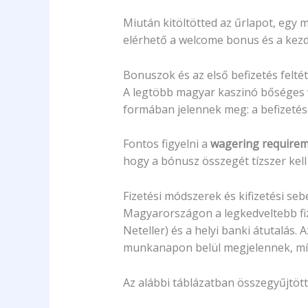
Miután kitöltötted az űrlapot, egy m
elérhető a welcome bonus és a kez
Bonuszok és az első befizetés feltét
A legtöbb magyar kaszinó bőséges 
formában jelennek meg: a befizetése
Fontos figyelni a
wagering require
hogy a bónusz összegét tízszer kell
Fizetési módszerek és kifizetési se
Magyarországon a legkedveltebb fize
Neteller) és a helyi banki átutalás.
munkanapon belül megjelennek, míg 
Az alábbi táblázatban összegyűjtöttü