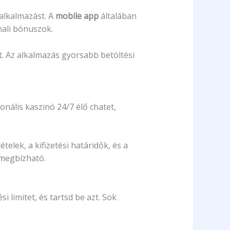
 alkalmazást. A
mobile app
általában
nali bónuszok.
. Az alkalmazás gyorsabb betöltési
nális kaszinó 24/7 élő chatet,
elek, a kifizetési határidők, és a
 megbízható.
i limitet, és tartsd be azt. Sok