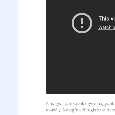
A magyar játékosok egyre nagyobb s
akadály. A megfelelő regisztráció n