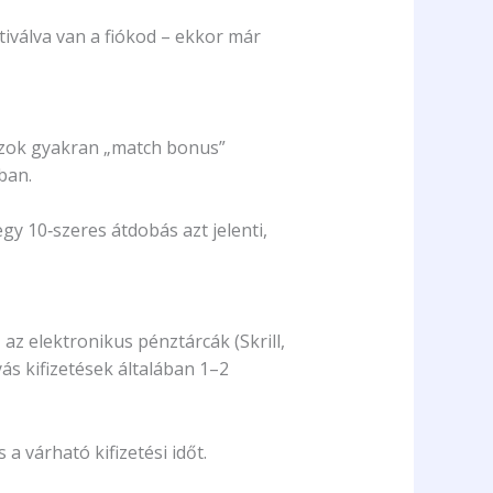
ktiválva van a fiókod – ekkor már
szok gyakran „match bonus”
ban.
gy 10‑szeres átdobás azt jelenti,
z elektronikus pénztárcák (Skrill,
yás kifizetések általában 1–2
a várható kifizetési időt.