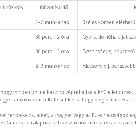
 befizetés
Kifizetési idő
1–2 munkanap
Széles körben elérhető
30 perc – 2 óra
Gyors, de néha díjat sz
30 perc – 2 óra
Biztonságos, népszerű
2–3 munkanap
Alacsony díj, de lassabb
hogy minden online kaszinó végrehajtsa a KYC ellenőrzést. 
t egy számlakivonat feltöltését kérik, hogy megerősítsék a 
sel rendelkezik, amely a magyar vagy az EU-s hatóságok enge
Generator) alapúak, a transzakciók titkosítottak, és a fel