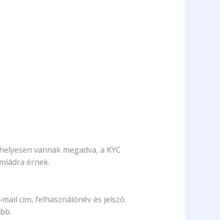
id helyesen vannak megadva, a KYC
mládra érnek.
mail cím, felhasználónév és jelszó.
ebb.