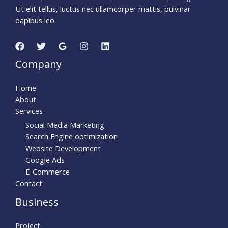
Ut elit tellus, luctus nec ullamcorper mattis, pulvinar
dapibus leo.
Company
Home
About
Services
Social Media Marketing
Search Engine optimization
Website Development
Google Ads
E-Commerce
Contact
Business
Project