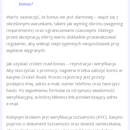
bonus?
Warto zaznaczyć, że bonus nie jest darmowy – wiąże się z
określonymi warunkami, takimi jak wymóg obrotu (wagering
requirements) oraz ograniczeniami czasowymi. Dlatego
przed akceptacją oferty warto dokładnie przeanalizować
regulamin, aby uniknąć nieprzyjemnych niespodzianek przy
wypłacie wygranych.
Jak uzyskać cricket road bonus – rejestracja i weryfikacja
Aby skorzystać z promocji, najpierw trzeba założyć konto w
kasynie Cricket Road. Proces rejestracji jest prosty:
podajesz imię, adres e‑mail, numer telefonu oraz tworzysz
hasło. Po wypełnieniu formularza otrzymasz wiadomość
weryfikacyjną, w której klikniesz link potwierdzający adres
e‑mail.
Kolejnym krokiem jest weryfikacja tożsamości (KYC). Kasyno
poprosi o dokument tożsamości oraz dowód zamieszkania,