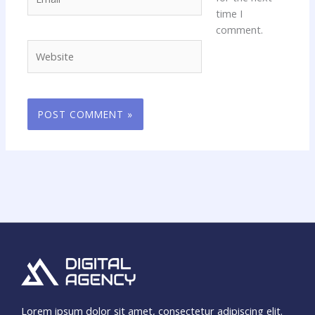
time I
comment.
Website
Lorem ipsum dolor sit amet, consectetur adipiscing elit.