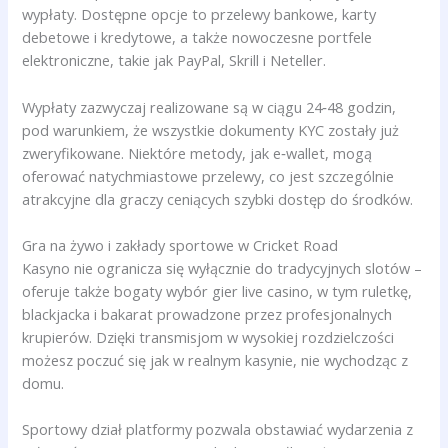
wypłaty. Dostępne opcje to przelewy bankowe, karty
debetowe i kredytowe, a także nowoczesne portfele
elektroniczne, takie jak PayPal, Skrill i Neteller.
Wypłaty zazwyczaj realizowane są w ciągu 24‑48 godzin,
pod warunkiem, że wszystkie dokumenty KYC zostały już
zweryfikowane. Niektóre metody, jak e‑wallet, mogą
oferować natychmiastowe przelewy, co jest szczególnie
atrakcyjne dla graczy ceniących szybki dostęp do środków.
Gra na żywo i zakłady sportowe w Cricket Road
Kasyno nie ogranicza się wyłącznie do tradycyjnych slotów –
oferuje także bogaty wybór gier live casino, w tym ruletkę,
blackjacka i bakarat prowadzone przez profesjonalnych
krupierów. Dzięki transmisjom w wysokiej rozdzielczości
możesz poczuć się jak w realnym kasynie, nie wychodząc z
domu.
Sportowy dział platformy pozwala obstawiać wydarzenia z