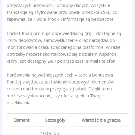
dotyczących uczciwości i ochrony danych. Wszystkie
transakcje są szyfrowane przy użyciu protokołu SSL, co
zapewnia, że Twoje środki i informacje są bezpieczne.
Cricket Road promuje odpowiedzialną grę – dostępne są
limity depozytów, samowykluczenie oraz narzędzia do
monitorowania czasu spędzanego na platformie. W razie
potrzeby możesz skontaktować się z działem wsparcia,
który jest dostępny 24/7 poprzez czat, e‑mail i telefon.
Porównanie najważniejszych cech – tabela bonusowa
Poniżej znajdziesz zestawienie kluczowych elementów
cricket road bonus w przejrzystej tabeli. Dzięki temu
możesz szybko ocenić, czy oferta spełnia Twoje
oczekiwania.
Element
Szczegóły
Wartość dla gracza
100 % do