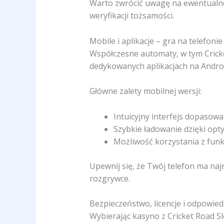
Warto zwrócić uwagę na ewentualne l
weryfikacji tożsamości.
Mobile i aplikacje – gra na telefonie
Współczesne automaty, w tym Cricket
dedykowanych aplikacjach na Androi
Główne zalety mobilnej wersji:
Intuicyjny interfejs dopasow
Szybkie ładowanie dzięki opt
Możliwość korzystania z funk
Upewnij się, że Twój telefon ma na
rozgrywce.
Bezpieczeństwo, licencje i odpowied
Wybierając kasyno z Cricket Road S