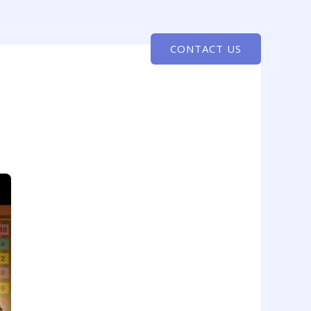
CONTACT US