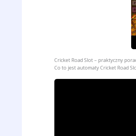
Cricket Road Slot – praktyczny pora
Co to jest automaty Cricket Road Sl