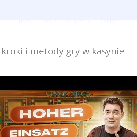
Home
About
Services
Contact
 kroki i metody gry w kasynie