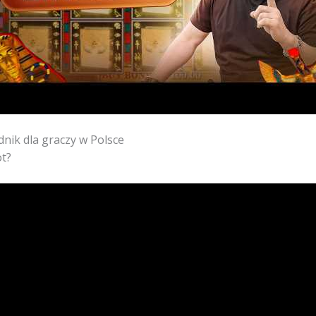
dnik dla graczy w Polsce
ot?