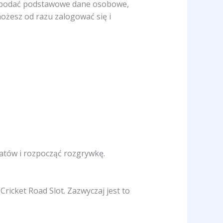
czy podać podstawowe dane osobowe,
ożesz od razu zalogować się i
atów i rozpocząć rozgrywkę.
icket Road Slot. Zazwyczaj jest to