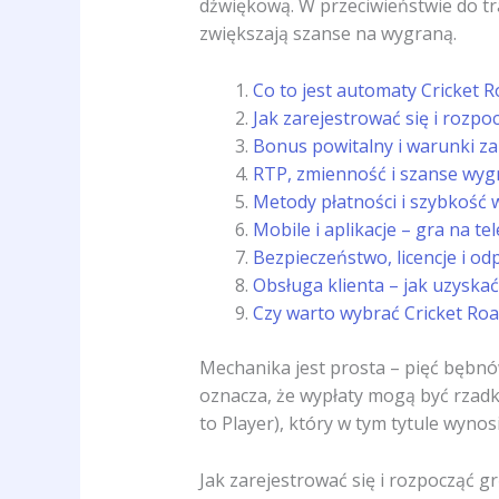
dźwiękową. W przeciwieństwie do t
zwiększają szanse na wygraną.
Co to jest automaty Cricket R
Jak zarejestrować się i rozpo
Bonus powitalny i warunki z
RTP, zmienność i szanse wygr
Metody płatności i szybkość 
Mobile i aplikacje – gra na te
Bezpieczeństwo, licencje i od
Obsługa klienta – jak uzyska
Czy warto wybrać Cricket Road
Mechanika jest prosta – pięć bębnów
oznacza, że wypłaty mogą być rzadki
to Player), który w tym tytule wynosi
Jak zarejestrować się i rozpocząć gr