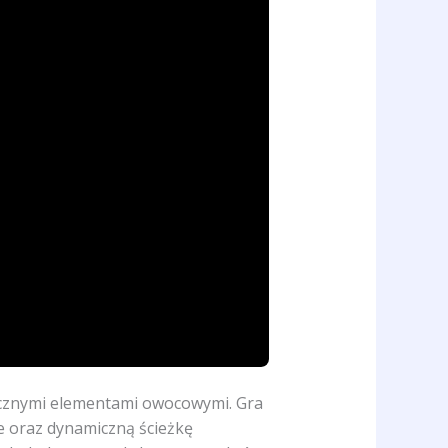
sycznymi elementami owocowymi. Gra
 oraz dynamiczną ścieżkę