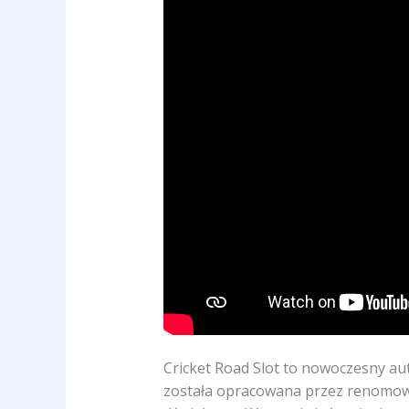
Cricket Road Slot to nowoczesny au
została opracowana przez renomow