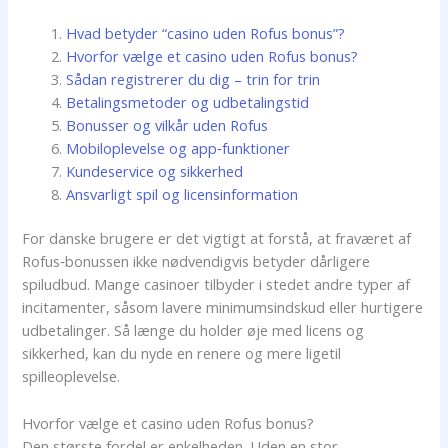
Hvad betyder “casino uden Rofus bonus”?
Hvorfor vælge et casino uden Rofus bonus?
Sådan registrerer du dig – trin for trin
Betalingsmetoder og udbetalingstid
Bonusser og vilkår uden Rofus
Mobiloplevelse og app‑funktioner
Kundeservice og sikkerhed
Ansvarligt spil og licensinformation
For danske brugere er det vigtigt at forstå, at fraværet af
Rofus‑bonussen ikke nødvendigvis betyder dårligere
spiludbud. Mange casinoer tilbyder i stedet andre typer af
incitamenter, såsom lavere minimumsindskud eller hurtigere
udbetalinger. Så længe du holder øje med licens og
sikkerhed, kan du nyde en renere og mere ligetil
spilleoplevelse.
Hvorfor vælge et casino uden Rofus bonus?
Den største fordel er enkelheden. Uden en stor