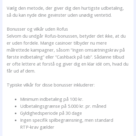
Vælg den metode, der giver dig den hurtigste udbetaling,
så du kan nyde dine gevinster uden unødig ventetid.
Bonusser og vilkår uden Rofus
Selvom du undgår Rofus‑bonussen, betyder det ikke, at du
er uden fordele. Mange casinoer tilbyder nu mere
målrettede kampagner, såsom “Ingen omsætningskrav på
første indbetaling” eller “Cashback på tab”. Sådanne tilbud
er ofte lettere at forstå og giver dig en klar idé om, hvad du
får ud af dem.
Typiske vilkår for disse bonusser inkluderer:
Minimum indbetaling på 100 kr.
Udbetalingsgrænse på 5.000 kr. pr. måned
Gyldighedsperiode på 30 dage
Ingen specifik spilbegrænsning, men standard
RTP‑krav gælder