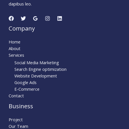
dapibus leo.
Company
Home
About
Services
Social Media Marketing
Search Engine optimization
Website Development
Google Ads
E-Commerce
Contact
Business
Project
Our Team