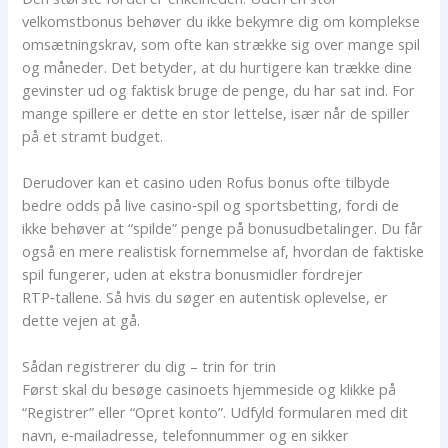
velkomstbonus behøver du ikke bekymre dig om komplekse
omsætningskrav, som ofte kan strække sig over mange spil
og måneder. Det betyder, at du hurtigere kan trække dine
gevinster ud og faktisk bruge de penge, du har sat ind. For
mange spillere er dette en stor lettelse, især når de spiller
på et stramt budget.
Derudover kan et casino uden Rofus bonus ofte tilbyde
bedre odds på live casino‑spil og sportsbetting, fordi de
ikke behøver at “spilde” penge på bonusudbetalinger. Du får
også en mere realistisk fornemmelse af, hvordan de faktiske
spil fungerer, uden at ekstra bonusmidler fordrejer
RTP‑tallene. Så hvis du søger en autentisk oplevelse, er
dette vejen at gå.
Sådan registrerer du dig – trin for trin
Først skal du besøge casinoets hjemmeside og klikke på
“Registrer” eller “Opret konto”. Udfyld formularen med dit
navn, e‑mailadresse, telefonnummer og en sikker