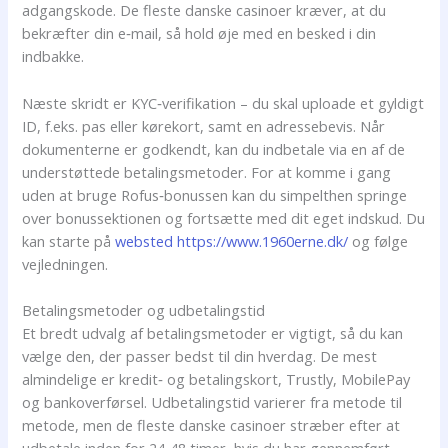
adgangskode. De fleste danske casinoer kræver, at du
bekræfter din e‑mail, så hold øje med en besked i din
indbakke.
Næste skridt er KYC‑verifikation – du skal uploade et gyldigt
ID, f.eks. pas eller kørekort, samt en adressebevis. Når
dokumenterne er godkendt, kan du indbetale via en af de
understøttede betalingsmetoder. For at komme i gang
uden at bruge Rofus‑bonussen kan du simpelthen springe
over bonussektionen og fortsætte med dit eget indskud. Du
kan starte på
websted https://www.1960erne.dk/
og følge
vejledningen.
Betalingsmetoder og udbetalingstid
Et bredt udvalg af betalingsmetoder er vigtigt, så du kan
vælge den, der passer bedst til din hverdag. De mest
almindelige er kredit‑ og betalingskort, Trustly, MobilePay
og bankoverførsel. Udbetalingstid varierer fra metode til
metode, men de fleste danske casinoer stræber efter at