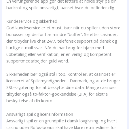
En velfungerende app gør det lettere at holde styr på din
bankroll og spille ansvarligt, uanset hvor du befinder dig.
Kundeservice og sikkerhed
God kundeservice er et must, især når du spiller uden store
bonusser og derfor har mindre “buffer”. Se efter casinoer,
der tilbyder live chat 24/7, telefonisk support på dansk og
hurtige e‑mail‑svar. Når du har brug for hjælp med
udbetaling eller verifikation, er en venlig og kompetent
supportmedarbejder guld værd.
Sikkerheden bør også stå i top. Kontroller, at casinoet er
licenseret af Spillemyndigheden i Danmark, og at de bruger
SSL‑kryptering for at beskytte dine data. Mange casinoer
tilbyder også to‑faktor‑godkendelse (2FA) for ekstra
beskyttelse af din konto.
Ansvarligt spil og licensinformation
Ansvarligt spil er en grundpille i dansk lovgivning, og hvert
casino uden Rofus‑bonus skal have klare retningslinjer for