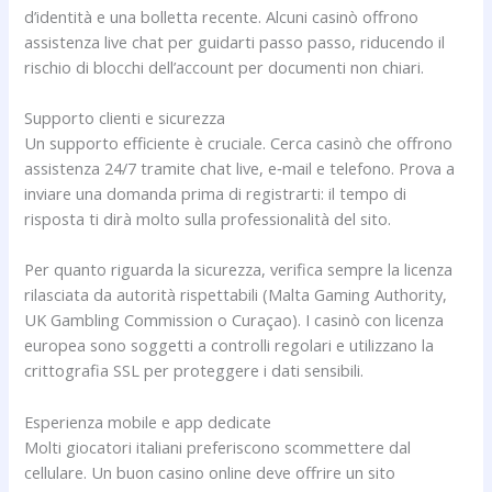
d’identità e una bolletta recente. Alcuni casinò offrono
assistenza live chat per guidarti passo passo, riducendo il
rischio di blocchi dell’account per documenti non chiari.
Supporto clienti e sicurezza
Un supporto efficiente è cruciale. Cerca casinò che offrono
assistenza 24/7 tramite chat live, e‑mail e telefono. Prova a
inviare una domanda prima di registrarti: il tempo di
risposta ti dirà molto sulla professionalità del sito.
Per quanto riguarda la sicurezza, verifica sempre la licenza
rilasciata da autorità rispettabili (Malta Gaming Authority,
UK Gambling Commission o Curaçao). I casinò con licenza
europea sono soggetti a controlli regolari e utilizzano la
crittografia SSL per proteggere i dati sensibili.
Esperienza mobile e app dedicate
Molti giocatori italiani preferiscono scommettere dal
cellulare. Un buon casino online deve offrire un sito