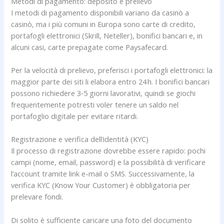
Metodi di pagamento: deposito e prelievo
I metodi di pagamento disponibili variano da casinò a
casinò, ma i più comuni in Europa sono carte di credito,
portafogli elettronici (Skrill, Neteller), bonifici bancari e, in
alcuni casi, carte prepagate come Paysafecard.
Per la velocità di prelievo, preferisci i portafogli elettronici: la
maggior parte dei siti li elabora entro 24 h. I bonifici bancari
possono richiedere 3‑5 giorni lavorativi, quindi se giochi
frequentemente potresti voler tenere un saldo nel
portafoglio digitale per evitare ritardi.
Registrazione e verifica dell’identità (KYC)
Il processo di registrazione dovrebbe essere rapido: pochi
campi (nome, email, password) e la possibilità di verificare
l’account tramite link e-mail o SMS. Successivamente, la
verifica KYC (Know Your Customer) è obbligatoria per
prelevare fondi.
Di solito è sufficiente caricare una foto del documento