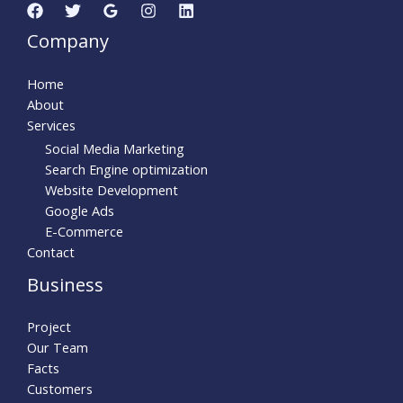
Company
Home
About
Services
Social Media Marketing
Search Engine optimization
Website Development
Google Ads
E-Commerce
Contact
Business
Project
Our Team
Facts
Customers