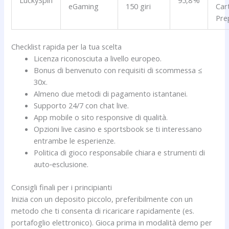
LuckySpin
95,8 %
eGaming
150 giri
Car
Pre
Checklist rapida per la tua scelta
Licenza riconosciuta a livello europeo.
Bonus di benvenuto con requisiti di scommessa ≤
30x.
Almeno due metodi di pagamento istantanei.
Supporto 24/7 con chat live.
App mobile o sito responsive di qualità.
Opzioni live casino e sportsbook se ti interessano
entrambe le esperienze.
Politica di gioco responsabile chiara e strumenti di
auto‑esclusione.
Consigli finali per i principianti
Inizia con un deposito piccolo, preferibilmente con un
metodo che ti consenta di ricaricare rapidamente (es.
portafoglio elettronico). Gioca prima in modalità demo per