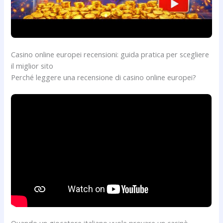
Casino online europei recensioni: guida pratica per scegliere
il miglior sito
Perché leggere una recensione di casino online europei?