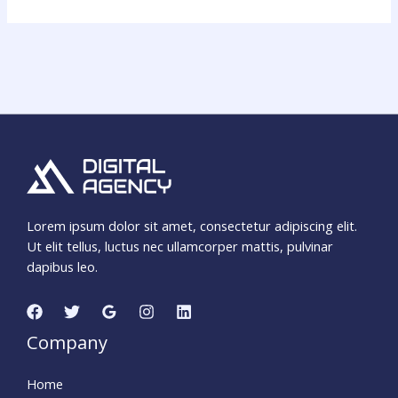
Lorem ipsum dolor sit amet, consectetur adipiscing elit.
Ut elit tellus, luctus nec ullamcorper mattis, pulvinar
dapibus leo.
Company
Home