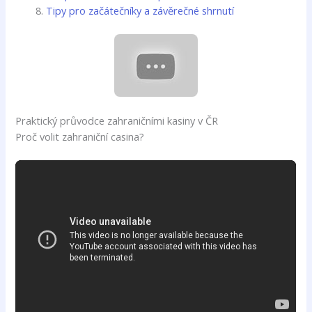
Tipy pro začátečníky a závěrečné shrnutí
Praktický průvodce zahraničními kasiny v ČR
Proč volit zahraniční casina?