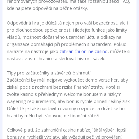
renomovaných provozovatelů má také rozsáhlou sekci FAQ,
kde najdete odpovědi na běžné otázky.
Odpovědná hra je důležitá nejen pro vaši bezpečnost, ale i
pro dlouhodobou spokojenost. Hledejte funkce jako limity
vkladů, možnost dočasného uzamčení účtu a odkazy na
organizace pomáhající při problémech s hazardem. Pokud
narazíte na nástroje jako
zahraniční online casino
, můžete si
nastavit vlastní hranice a sledovat historii sázek.
Tipy pro začátečníky a závěrečné shrnutí
Začátečníci by měli nejprve vyzkoušet demo verze her, aby
získali pocit z rozhraní bez rizika finanční ztráty. Poté si
zvolte kasino s přehledným welcome bonusem a nízkými
wagering requirements, aby bonus rychle přinesl reálný zisk.
Důležité je také nastavit rozumný rozpočet a držet se ho –
hraní by mělo být zábavou, ne finanční zátěží.
Celkově platí, že zahraniční casina nabízejí širší výběr, lepší
bonusy a rychlejší výplaty, ale vyžadují pečlivé prověření.