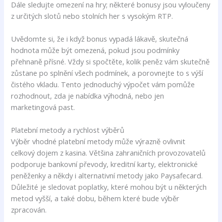
Dále sledujte omezení na hry; některé bonusy jsou vyloučeny
z určitých slotů nebo stolních her s vysokým RTP.
Uvědomte si, že i když bonus vypadá lákavě, skutečná
hodnota může být omezená, pokud jsou podmínky
přehnaně přísné. Vždy si spočtěte, kolik peněz vám skutečně
zůstane po splnění všech podmínek, a porovnejte to s výší
čistého vkladu. Tento jednoduchý výpočet vám pomůže
rozhodnout, zda je nabídka výhodná, nebo jen
marketingová past.
Platební metody a rychlost výběrů
Výběr vhodné platební metody může výrazně ovlivnit
celkový dojem z kasina. Většina zahraničních provozovatelů
podporuje bankovní převody, kreditní karty, elektronické
peněženky a někdy i alternativní metody jako Paysafecard.
Důležité je sledovat poplatky, které mohou být u některých
metod vyšší, a také dobu, během které bude výběr
zpracován.