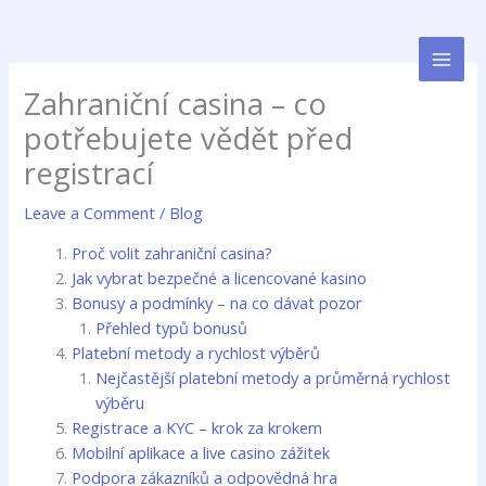
Skip
to
content
Zahraniční casina – co
potřebujete vědět před
registrací
Leave a Comment
/
Blog
Proč volit zahraniční casina?
Jak vybrat bezpečné a licencované kasino
Bonusy a podmínky – na co dávat pozor
Přehled typů bonusů
Platební metody a rychlost výběrů
Nejčastější platební metody a průměrná rychlost
výběru
Registrace a KYC – krok za krokem
Mobilní aplikace a live casino zážitek
Podpora zákazníků a odpovědná hra