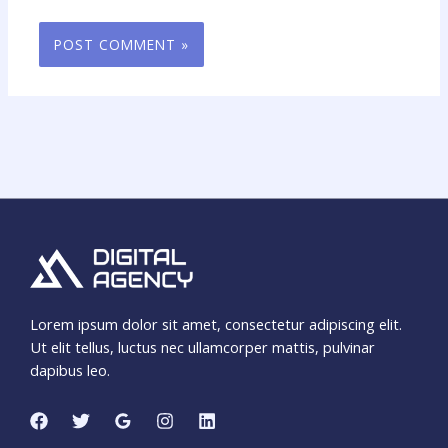
Lorem ipsum dolor sit amet, consectetur adipiscing elit.
Ut elit tellus, luctus nec ullamcorper mattis, pulvinar
dapibus leo.