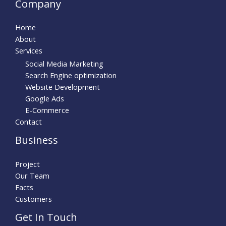
Company
Home
About
Services
Social Media Marketing
Search Engine optimization
Website Development
Google Ads
E-Commerce
Contact
Business
Project
Our Team
Facts
Customers
Get In Touch