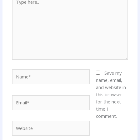
here..
Name*
Save my
name, email,
and website in
this browser
Email*
for the next
time I
comment.
Website