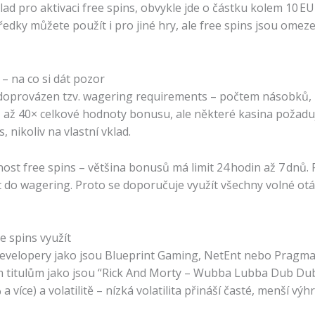
ad pro aktivaci free spins, obvykle jde o částku kolem 10 
ředky můžete použít i pro jiné hry, ale free spins jsou omez
 na co si dát pozor
 doprovázen tzv. wagering requirements – počtem násobků, 
× až 40× celkové hodnoty bonusu, ale některé kasina požaduj
 nikoliv na vlastní vklad.
nost free spins – většina bonusů má limit 24 hodin až 7 dnů. 
t do wagering. Proto se doporučuje využít všechny volné otá
e spins využít
velopery jako jsou Blueprint Gaming, NetEnt nebo Pragmati
m titulům jako jsou “Rick And Morty – Wubba Lubba Dub Dub
% a více) a volatilitě – nízká volatilita přináší časté, menší v