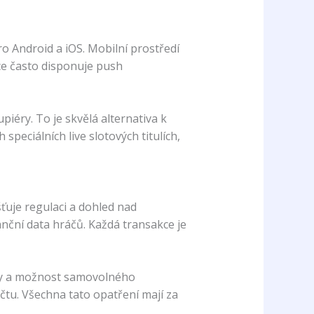
o Android a iOS. Mobilní prostředí
ce často disponuje push
piéry. To je skvělá alternativa k
peciálních live slotových titulích,
uje regulaci a dohled nad
nční data hráčů. Každá transakce je
ity a možnost samovolného
čtu. Všechna tato opatření mají za