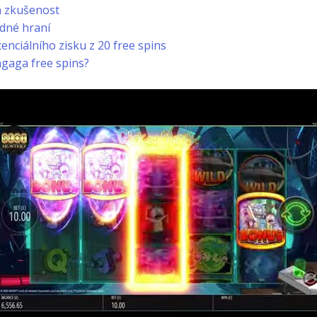
á zkušenost
dné hraní
enciálního zisku z 20 free spins
ngaga free spins?