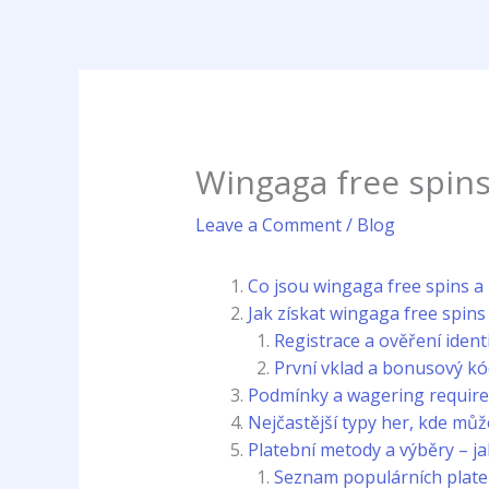
Skip
to
content
Wingaga free spin
Leave a Comment
/
Blog
Co jsou wingaga free spins a 
Jak získat wingaga free spin
Registrace a ověření ident
První vklad a bonusový kó
Podmínky a wagering requirem
Nejčastější typy her, kde můž
Platební metody a výběry – jak
Seznam populárních plat