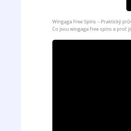
Wingaga Free Spins – Praktický prů
Co jsou wingaga free spins a proč j