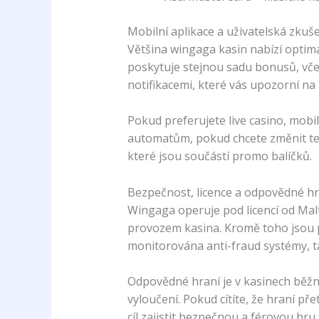
Mobilní aplikace a uživatelská zkuš
Většina wingaga kasin nabízí optim
poskytuje stejnou sadu bonusů, včet
notifikacemi, které vás upozorní n
Pokud preferujete live casino, mobil
automatům, pokud chcete změnit tempo
které jsou součástí promo balíčků.
Bezpečnost, licence a odpovědné hr
Wingaga operuje pod licencí od Mal
provozem kasina. Kromě toho jsou po
monitorována anti-fraud systémy, ta
Odpovědné hraní je v kasinech běžn
vyloučení. Pokud cítíte, že hraní p
cíl zajistit bezpečnou a férovou hru.