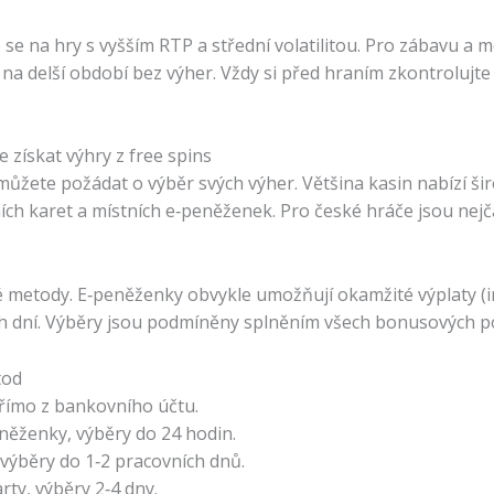
 se na hry s vyšším RTP a střední volatilitou. Pro zábavu a m
e na delší období bez výher. Vždy si před hraním zkontrolujte
e získat výhry z free spins
ůžete požádat o výběr svých výher. Většina kasin nabízí ši
ch karet a místních e‑peněženek. Pro české hráče jsou nejčas
né metody. E‑peněženky obvykle umožňují okamžité výplaty (
h dní. Výběry jsou podmíněny splněním všech bonusových po
tod
římo z bankovního účtu.
eněženky, výběry do 24 hodin.
 výběry do 1‑2 pracovních dnů.
rty, výběry 2‑4 dny.