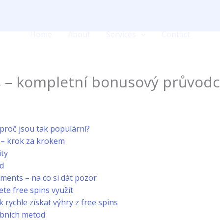
Home
About
Services
Contact
s – kompletní bonusový průvodc
proč jsou tak populární?
s – krok za krokem
ity
d
ents – na co si dát pozor
ete free spins využít
 rychle získat výhry z free spins
ebních metod