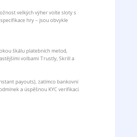
ožnost velkých výher volte sloty s
 specifikace hry – jsou obvykle
rokou škálu platebních metod,
tějšími volbami Trustly, Skrill a
instant payouts), zatímco bankovní
dmínek a úspěšnou KYC verifikací.