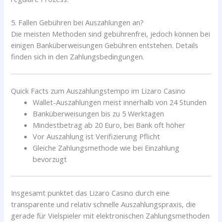
5. Fallen Gebühren bei Auszahlungen an?
Die meisten Methoden sind gebührenfrei, jedoch können bei
einigen Banküberweisungen Gebühren entstehen. Details
finden sich in den Zahlungsbedingungen.
Quick Facts zum Auszahlungstempo im Lizaro Casino
Wallet-Auszahlungen meist innerhalb von 24 Stunden
Banküberweisungen bis zu 5 Werktagen
Mindestbetrag ab 20 Euro, bei Bank oft höher
Vor Auszahlung ist Verifizierung Pflicht
Gleiche Zahlungsmethode wie bei Einzahlung
bevorzugt
Insgesamt punktet das Lizaro Casino durch eine
transparente und relativ schnelle Auszahlungspraxis, die
gerade für Vielspieler mit elektronischen Zahlungsmethoden