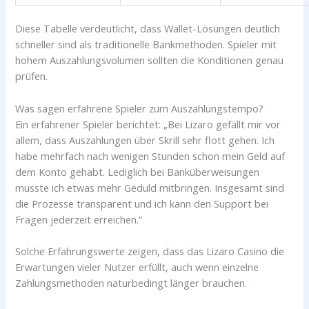
Diese Tabelle verdeutlicht, dass Wallet-Lösungen deutlich
schneller sind als traditionelle Bankmethoden. Spieler mit
hohem Auszahlungsvolumen sollten die Konditionen genau
prüfen.
Was sagen erfahrene Spieler zum Auszahlungstempo?
Ein erfahrener Spieler berichtet: „Bei Lizaro gefällt mir vor
allem, dass Auszahlungen über Skrill sehr flott gehen. Ich
habe mehrfach nach wenigen Stunden schon mein Geld auf
dem Konto gehabt. Lediglich bei Banküberweisungen
musste ich etwas mehr Geduld mitbringen. Insgesamt sind
die Prozesse transparent und ich kann den Support bei
Fragen jederzeit erreichen.“
Solche Erfahrungswerte zeigen, dass das Lizaro Casino die
Erwartungen vieler Nutzer erfüllt, auch wenn einzelne
Zahlungsmethoden naturbedingt länger brauchen.