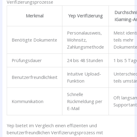
Verifizierungsprozesse
Durchschnit
Merkmal
Yep Verifizierung
iGaming-A
Personalausweis,
Meist ident
Benötigte Dokumente
Wohnsitz,
teils mehr
Zahlungsmethode
Dokument
Prüfungsdauer
24 bis 48 Stunden
1 bis 5 Tag
Intuitive Upload-
Unterschied
Benutzerfreundlichkeit
Funktion
teils umstä
Schnelle
Oft langsa
Kommunikation
Rückmeldung per
Supportan
E-Mail
Yep bietet im Vergleich einen effizienten und
benutzerfreundlichen Verifizierungsprozess mit