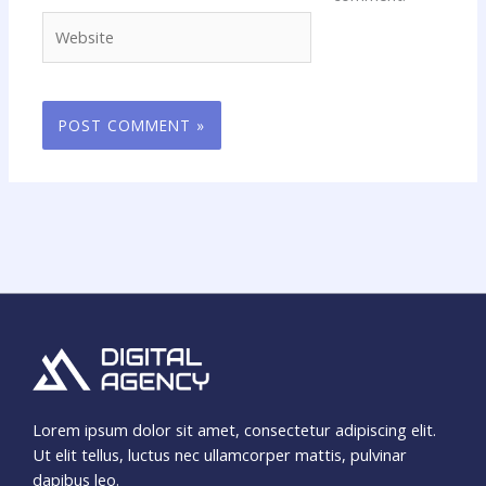
Website
Lorem ipsum dolor sit amet, consectetur adipiscing elit.
Ut elit tellus, luctus nec ullamcorper mattis, pulvinar
dapibus leo.