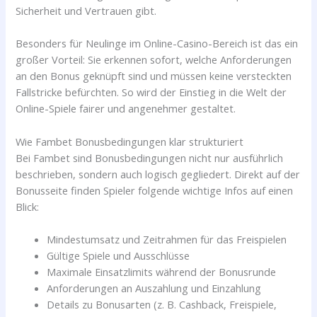
Sicherheit und Vertrauen gibt.
Besonders für Neulinge im Online-Casino-Bereich ist das ein
großer Vorteil: Sie erkennen sofort, welche Anforderungen
an den Bonus geknüpft sind und müssen keine versteckten
Fallstricke befürchten. So wird der Einstieg in die Welt der
Online-Spiele fairer und angenehmer gestaltet.
Wie Fambet Bonusbedingungen klar strukturiert
Bei Fambet sind Bonusbedingungen nicht nur ausführlich
beschrieben, sondern auch logisch gegliedert. Direkt auf der
Bonusseite finden Spieler folgende wichtige Infos auf einen
Blick:
Mindestumsatz und Zeitrahmen für das Freispielen
Gültige Spiele und Ausschlüsse
Maximale Einsatzlimits während der Bonusrunde
Anforderungen an Auszahlung und Einzahlung
Details zu Bonusarten (z. B. Cashback, Freispiele,