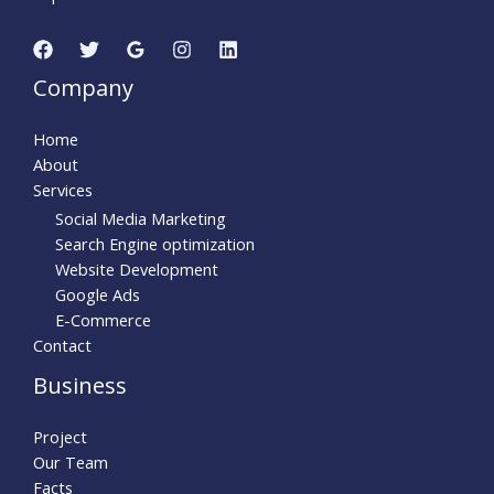
Company
Home
About
Services
Social Media Marketing
Search Engine optimization
Website Development
Google Ads
E-Commerce
Contact
Business
Project
Our Team
Facts