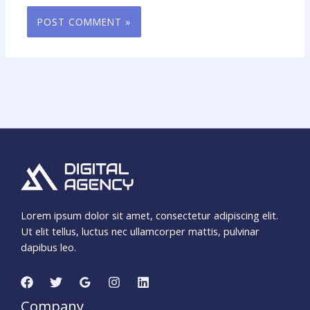
Lorem ipsum dolor sit amet, consectetur adipiscing elit.
Ut elit tellus, luctus nec ullamcorper mattis, pulvinar
dapibus leo.
Company