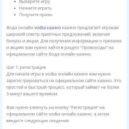
Выберите игру
Начните играть
Получите призы
Вода онлайн
vodka казино
казино предлагает игрокам
широкий спектр приятных предложений, включая
бонусы и акции. Для получения информации о призалях
и акциях вам нужно зайти в раздел “Промокоды” на
официальном сайте Вода онлайн казино.
Шаг 1: регистрация
Для начала игры в vodka онлайн казино вам нужно
зарегистрироваться на официальном сайте казино. Это
простой и быстрый процесс, который займет не более
5 минут вашего времени.
Вам нужно кликнуть на кнопку “Регистрация” на
официальном сайте vodka онлайн казино, а затем
введите следующие сведения: