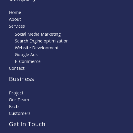
Home
About
Services
Social Media Marketing
Search Engine optimization
Website Development
Google Ads
E-Commerce
Contact
Business
Project
Our Team
Facts
Customers
Get In Touch