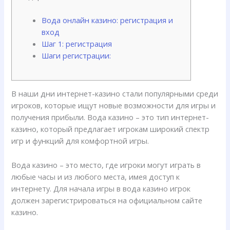
Вода онлайн казино: регистрация и
вход
Шаг 1: регистрация
Шаги регистрации:
В наши дни интернет-казино стали популярными среди
игроков, которые ищут новые возможности для игры и
получения прибыли. Вода казино – это тип интернет-
казино, который предлагает игрокам широкий спектр
игр и функций для комфортной игры.
Вода казино – это место, где игроки могут играть в
любые часы и из любого места, имея доступ к
интернету. Для начала игры в вода казино игрок
должен зарегистрироваться на официальном сайте
казино.