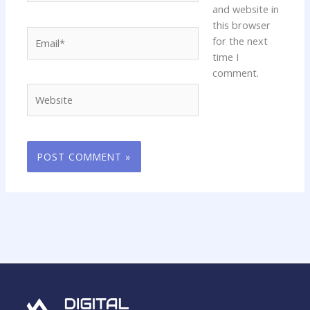
and website in
this browser
Email*
for the next
time I
comment.
Website