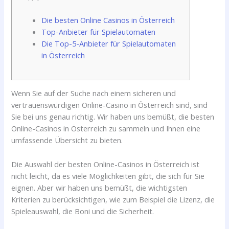
Die besten Online Casinos in Österreich
Top-Anbieter für Spielautomaten
Die Top-5-Anbieter für Spielautomaten
in Österreich
Wenn Sie auf der Suche nach einem sicheren und
vertrauenswürdigen Online-Casino in Österreich sind, sind
Sie bei uns genau richtig. Wir haben uns bemüßt, die besten
Online-Casinos in Österreich zu sammeln und Ihnen eine
umfassende Übersicht zu bieten.
Die Auswahl der besten Online-Casinos in Österreich ist
nicht leicht, da es viele Möglichkeiten gibt, die sich für Sie
eignen. Aber wir haben uns bemüßt, die wichtigsten
Kriterien zu berücksichtigen, wie zum Beispiel die Lizenz, die
Spieleauswahl, die Boni und die Sicherheit.