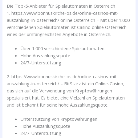
Die Top-5-Anbieter für Spielautomaten in Österreich
1. https://www.bonnuskirche-os.de/online-casinos-mit-
auszahlung-in-osterreich/ online Österreich – Mit über 1.000
verschiedenen Spielautomaten ist Casino online Österreich
eines der umfangreichsten Angebote in Österreich.
Über 1.000 verschiedene Spielautomaten
Hohe Auszahlungsquote
24/7-Unterstützung
2. https://www.bonnuskirche-os.de/online-casinos-mit-
auszahlung-in-osterreich/ – BitStarz ist ein Online-Casino,
das sich auf die Verwendung von Kryptowährungen
spezialisiert hat. Es bietet eine Vielzahl an Spielautomaten
und ist bekannt für seine hohe Auszahlungsquote.
Unterstützung von Kryptowährungen
Hohe Auszahlungsquote
24/7-Unterstützung