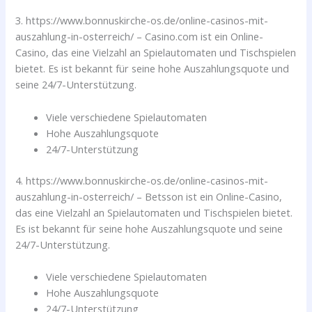
3. https://www.bonnuskirche-os.de/online-casinos-mit-
auszahlung-in-osterreich/ – Casino.com ist ein Online-
Casino, das eine Vielzahl an Spielautomaten und Tischspielen
bietet. Es ist bekannt für seine hohe Auszahlungsquote und
seine 24/7-Unterstützung.
Viele verschiedene Spielautomaten
Hohe Auszahlungsquote
24/7-Unterstützung
4. https://www.bonnuskirche-os.de/online-casinos-mit-
auszahlung-in-osterreich/ – Betsson ist ein Online-Casino,
das eine Vielzahl an Spielautomaten und Tischspielen bietet.
Es ist bekannt für seine hohe Auszahlungsquote und seine
24/7-Unterstützung.
Viele verschiedene Spielautomaten
Hohe Auszahlungsquote
24/7-Unterstützung