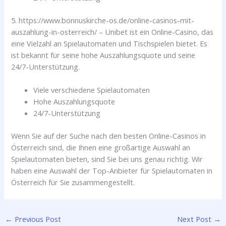
5. https://www.bonnuskirche-os.de/online-casinos-mit-
auszahlung-in-osterreich/ – Unibet ist ein Online-Casino, das
eine Vielzahl an Spielautomaten und Tischspielen bietet. Es
ist bekannt für seine hohe Auszahlungsquote und seine
24/7-Unterstützung.
Viele verschiedene Spielautomaten
Hohe Auszahlungsquote
24/7-Unterstützung
Wenn Sie auf der Suche nach den besten Online-Casinos in
Österreich sind, die Ihnen eine großartige Auswahl an
Spielautomaten bieten, sind Sie bei uns genau richtig. Wir
haben eine Auswahl der Top-Anbieter für Spielautomaten in
Österreich für Sie zusammengestellt.
←
Previous Post
Next Post
→