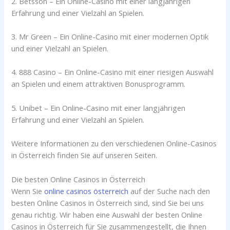
2. Betsson – Ein Online-Casino mit einer langjährigen
Erfahrung und einer Vielzahl an Spielen.
3. Mr Green – Ein Online-Casino mit einer modernen Optik
und einer Vielzahl an Spielen.
4. 888 Casino – Ein Online-Casino mit einer riesigen Auswahl
an Spielen und einem attraktiven Bonusprogramm.
5. Unibet – Ein Online-Casino mit einer langjährigen
Erfahrung und einer Vielzahl an Spielen.
Weitere Informationen zu den verschiedenen Online-Casinos
in Österreich finden Sie auf unseren Seiten.
Die besten Online Casinos in Österreich
Wenn Sie
online casinos österreich
auf der Suche nach den
besten Online Casinos in Österreich sind, sind Sie bei uns
genau richtig. Wir haben eine Auswahl der besten Online
Casinos in Österreich für Sie zusammengestellt, die Ihnen