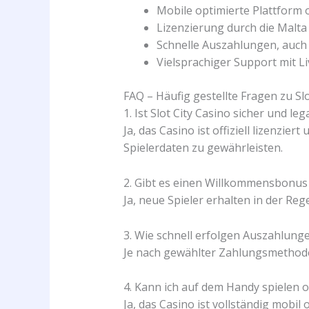
Mobile optimierte Plattfor
Lizenzierung durch die Malt
Schnelle Auszahlungen, auc
Vielsprachiger Support mit L
FAQ – Häufig gestellte Fragen zu Slo
1. Ist Slot City Casino sicher und leg
Ja, das Casino ist offiziell lizenz
Spielerdaten zu gewährleisten.
2. Gibt es einen Willkommensbonus 
Ja, neue Spieler erhalten in der Reg
3. Wie schnell erfolgen Auszahlung
Je nach gewählter Zahlungsmethod
4. Kann ich auf dem Handy spielen 
Ja, das Casino ist vollständig mobil