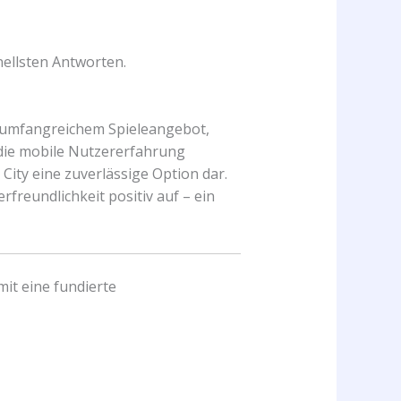
nellsten Antworten.
 umfangreichem Spieleangebot,
 die mobile Nutzererfahrung
City eine zuverlässige Option dar.
freundlichkeit positiv auf – ein
it eine fundierte