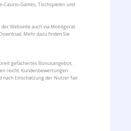
ive-Casino-Games, Tischspielen und
der Webseite auch via Mobilgerät.
Download. Mehr dazu finden Sie
n breit gefächertes Bonusangebot,
den reicht. Kundenbewertungen
d nach Einschätzung der Nutzer fair