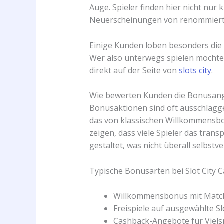
Auge. Spieler finden hier nicht nur
Neuerscheinungen von renommiert
Einige Kunden loben besonders die 
Wer also unterwegs spielen möchte
direkt auf der Seite von
slots city
.
Wie bewerten Kunden die Bonusan
Bonusaktionen sind oft ausschlaggeb
das von klassischen Willkommensb
zeigen, dass viele Spieler das tra
gestaltet, was nicht überall selbstver
Typische Bonusarten bei Slot City C
Willkommensbonus mit Match 
Freispiele auf ausgewählte Sl
Cashback-Angebote für Viels