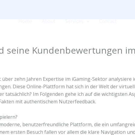
Home
About
Services
Contact
und seine Kundenbewertungen i
 über zehn Jahren Expertise im iGaming-Sektor analysiere ic
en. Diese Online-Plattform hat sich in der Welt der virtue
r tatsächlich? Im Folgenden gehe ich auf die wichtigsten Asp
 Fakten mit authentischem Nutzerfeedback.
pielern?
s moderne, benutzerfreundliche Plattform, die ein umfangreic
em ersten Besuch fallen vor allem die klare Navigation un