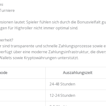
ni
 Turniere
ionen lautet: Spieler fühlen sich durch die Bonusvielfalt 
gen für Highroller nicht immer optimal sind.
herheit?
er sind transparente und schnelle Zahlungsprozesse sowie 
 verfügt über eine moderne Zahlungsinfrastruktur, die dive
Wallets sowie Kryptowährungen unterstützt.
hode
Auszahlungszeit
24-48 Stunden
12-24 Stunden