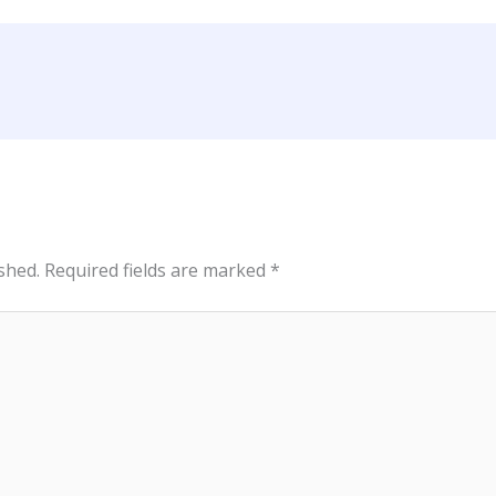
shed.
Required fields are marked
*