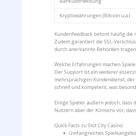
Banküberweisung
Kryptowährungen (Bitcoin u.a.)
Kundenfeedback betont häufig die 
Zudem garantiert die SSL-Verschlüs
durch anerkannte Behörden tragen 
Welche Erfahrungen machen Spiele
Der Support ist ein weiterer essenz
mehrsprachigen Kundendienst, der pe
schnell und kompetent, was besonde
Einige Spieler äußern jedoch, dass 
Nutzern aber der Konsens vor, dass
Quick Facts zu Slot City Casino
Umfangreiches Spieleangebot 