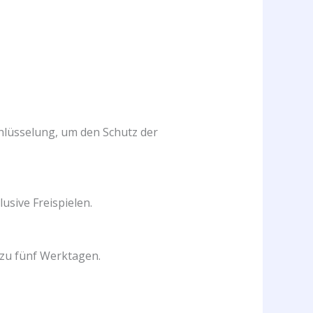
chlüsselung, um den Schutz der
usive Freispielen.
zu fünf Werktagen.