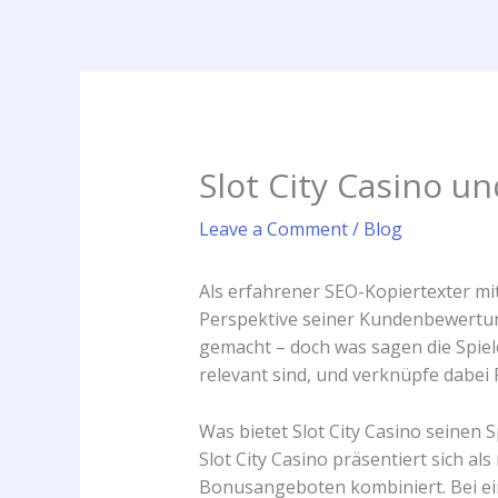
Skip
to
content
Slot City Casino 
Leave a Comment
/
Blog
Als erfahrener SEO-Kopiertexter mit
Perspektive seiner Kundenbewertung
gemacht – doch was sagen die Spiele
relevant sind, und verknüpfe dabei
Was bietet Slot City Casino seinen S
Slot City Casino präsentiert sich al
Bonusangeboten kombiniert. Bei ein