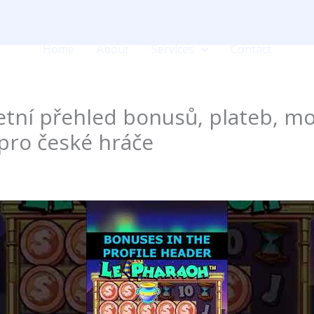
Home
About
Services
Contact
tní přehled bonusů, plateb, mob
pro české hráče