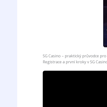
SG Casino – praktický průvodce pro
Registrace a první kroky v SG Casin