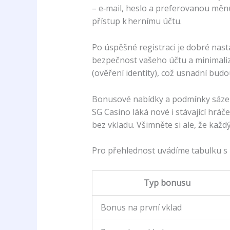
– e‑mail, heslo a preferovanou měnu.
přístup k hernímu účtu.
Po úspěšné registraci je dobré nast
bezpečnost vašeho účtu a minimali
(ověření identity), což usnadní budo
Bonusové nabídky a podmínky sáze
SG Casino láká nové i stávající hráč
bez vkladu. Všimněte si ale, že kaž
Pro přehlednost uvádíme tabulku s 
Typ bonusu
Bonus na první vklad