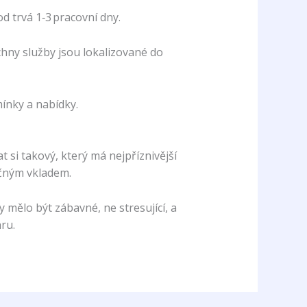
 trvá 1‑3 pracovní dny.
chny služby jsou lokalizované do
ínky a nabídky.
 si takový, který má nejpříznivější
tečným vkladem.
mělo být zábavné, ne stresující, a
ru.