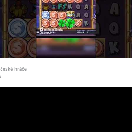
 české hráče
o