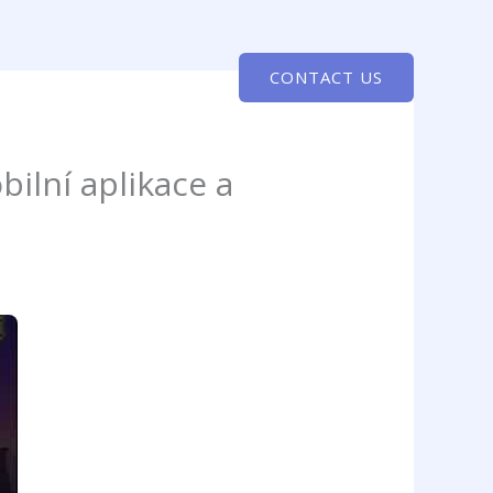
CONTACT US
ilní aplikace a