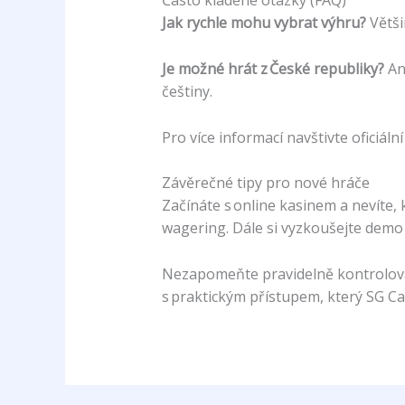
Často kladené otázky (FAQ)
Jak rychle mohu vybrat výhru?
Větši
Je možné hrát z České republiky?
Ano
češtiny.
Pro více informací navštivte oficiáln
Závěrečné tipy pro nové hráče
Začínáte s online kasinem a nevíte, 
wagering. Dále si vyzkoušejte demo v
Nezapomeňte pravidelně kontrolovat 
s praktickým přístupem, který SG Cas