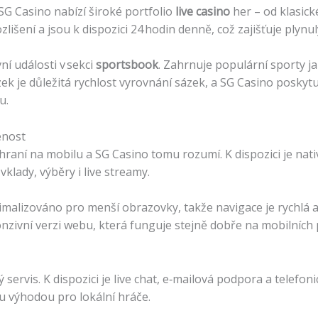
SG Casino nabízí široké portfolio
live casino
her – od klasické
išení a jsou k dispozici 24 hodin denně, což zajišťuje plynulý
í události v sekci
sportsbook
. Zahrnuje populární sporty ja
ázek je důležitá rychlost vyrovnání sázek, a SG Casino poskyt
u.
enost
raní na mobilu a SG Casino tomu rozumí. K dispozici je nati
vklady, výběry i live streamy.
imalizováno pro menší obrazovky, takže navigace je rychlá a 
onzivní verzi webu, která funguje stejně dobře na mobilních 
servis. K dispozici je live chat, e‑mailová podpora a telefon
ou výhodou pro lokální hráče.