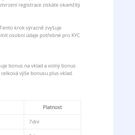
otvrzení registrace získáte okamžitý
 Tento krok výrazně zvyšuje
lnit osobní údaje potřebné pro KYC
nuje bonus na vklad a volný bonus
 celková výše bonusu plus vklad.
Platnost
7 dní