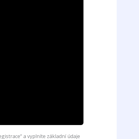
gistrace“ a vyplníte základní údaje