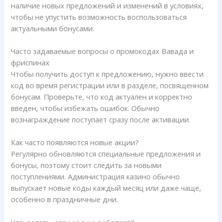
наличие новых предложений и изменений в условиях,
чтобы не упустить возможность воспользоваться
актуальными бонусами.
Часто задаваемые вопросы о промокодах Вавада и
фриспинах
Чтобы получить доступ к предложению, нужно ввести
код во время регистрации или в разделе, посвященном
бонусам. Проверьте, что код актуален и корректно
введен, чтобы избежать ошибок. Обычно
вознаграждение поступает сразу после активации.
Как часто появляются новые акции?
Регулярно обновляются специальные предложения и
бонусы, поэтому стоит следить за новыми
поступлениями. Администрация казино обычно
выпускает новые коды каждый месяц или даже чаще,
особенно в праздничные дни.