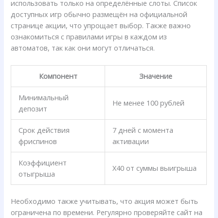
использовать только на определённые слоты. Список
доступных игр обычно размещён на официальной
странице акции, что упрощает выбор. Также важно
ознакомиться с правилами игры в каждом из
автоматов, так как они могут отличаться.
Компонент
Значение
Минимальный
Не менее 100 рублей
депозит
Срок действия
7 дней с момента
фриспинов
активации
Коэффициент
Х40 от суммы выигрыша
отыгрыша
Необходимо также учитывать, что акция может быть
ограничена по времени. Регулярно проверяйте сайт на