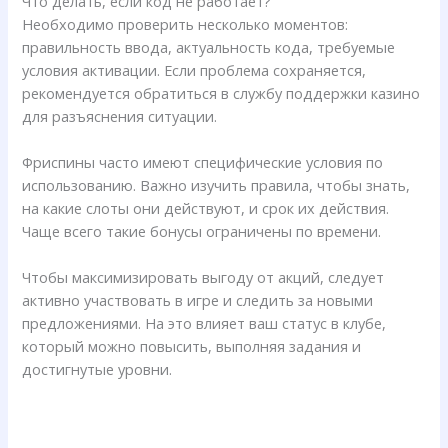
Что делать, если код не работает?
Необходимо проверить несколько моментов:
правильность ввода, актуальность кода, требуемые
условия активации. Если проблема сохраняется,
рекомендуется обратиться в службу поддержки казино
для разъяснения ситуации.
Фриспины часто имеют специфические условия по
использованию. Важно изучить правила, чтобы знать,
на какие слоты они действуют, и срок их действия.
Чаще всего такие бонусы ограничены по времени.
Чтобы максимизировать выгоду от акций, следует
активно участвовать в игре и следить за новыми
предложениями. На это влияет ваш статус в клубе,
который можно повысить, выполняя задания и
достигнутые уровни.