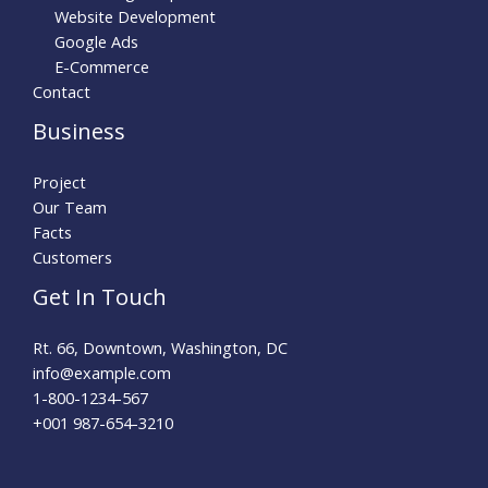
Website Development
Google Ads
E-Commerce
Contact
Business
Project
Our Team
Facts
Customers
Get In Touch
Rt. 66, Downtown, Washington, DC
info@example.com​
1-800-1234-567
+001 987-654-3210