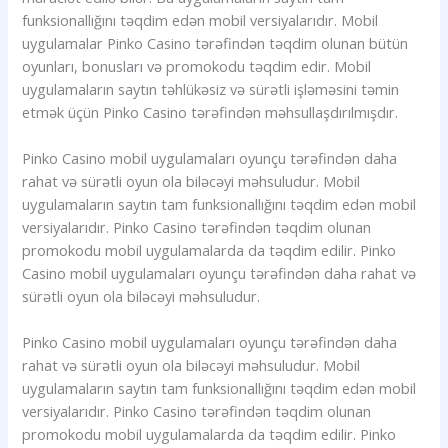
funksionallığını təqdim edən mobil versiyalarıdır. Mobil
uygulamalar Pinko Casino tərəfindən təqdim olunan bütün
oyunları, bonusları və promokodu təqdim edir. Mobil
uygulamaların saytın təhlükəsiz və sürətli işləməsini təmin
etmək üçün Pinko Casino tərəfindən məhsullaşdırılmışdır.
Pinko Casino mobil uygulamaları oyunçu tərəfindən daha
rahat və sürətli oyun ola biləcəyi məhsuludur. Mobil
uygulamaların saytın tam funksionallığını təqdim edən mobil
versiyalarıdır. Pinko Casino tərəfindən təqdim olunan
promokodu mobil uygulamalarda da təqdim edilir. Pinko
Casino mobil uygulamaları oyunçu tərəfindən daha rahat və
sürətli oyun ola biləcəyi məhsuludur.
Pinko Casino mobil uygulamaları oyunçu tərəfindən daha
rahat və sürətli oyun ola biləcəyi məhsuludur. Mobil
uygulamaların saytın tam funksionallığını təqdim edən mobil
versiyalarıdır. Pinko Casino tərəfindən təqdim olunan
promokodu mobil uygulamalarda da təqdim edilir. Pinko