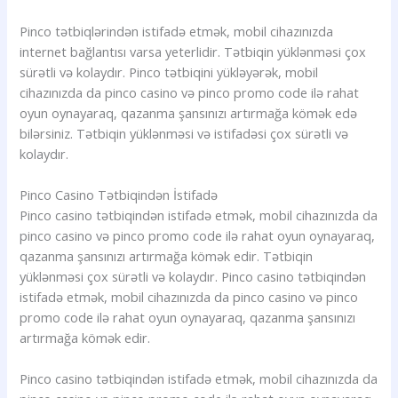
Pinco tətbiqlərindən istifadə etmək, mobil cihazınızda
internet bağlantısı varsa yeterlidir. Tətbiqin yüklənməsi çox
sürətli və kolaydır. Pinco tətbiqini yükləyərək, mobil
cihazınızda da pinco casino və pinco promo code ilə rahat
oyun oynayaraq, qazanma şansınızı artırmağa kömək edə
bilərsiniz. Tətbiqin yüklənməsi və istifadəsi çox sürətli və
kolaydır.
Pinco Casino Tətbiqindən İstifadə
Pinco casino tətbiqindən istifadə etmək, mobil cihazınızda da
pinco casino və pinco promo code ilə rahat oyun oynayaraq,
qazanma şansınızı artırmağa kömək edir. Tətbiqin
yüklənməsi çox sürətli və kolaydır. Pinco casino tətbiqindən
istifadə etmək, mobil cihazınızda da pinco casino və pinco
promo code ilə rahat oyun oynayaraq, qazanma şansınızı
artırmağa kömək edir.
Pinco casino tətbiqindən istifadə etmək, mobil cihazınızda da