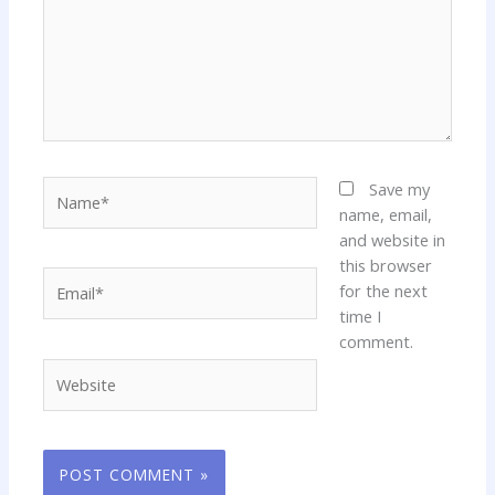
Name*
Save my
name, email,
and website in
this browser
Email*
for the next
time I
comment.
Website