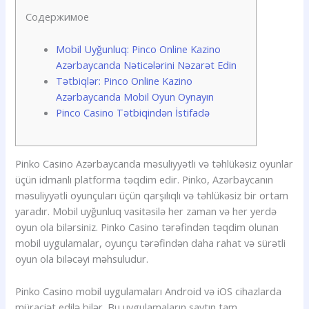
Содержимое
Mobil Uyğunluq: Pinco Online Kazino
Azərbaycanda Nəticələrini Nəzarət Edin
Tətbiqlər: Pinco Online Kazino
Azərbaycanda Mobil Oyun Oynayın
Pinco Casino Tətbiqindən İstifadə
Pinko Casino Azərbaycanda məsuliyyətli və təhlükəsiz oyunlar
üçün idmanlı platforma təqdim edir. Pinko, Azərbaycanın
məsuliyyətli oyunçuları üçün qarşılıqlı və təhlükəsiz bir ortam
yaradır. Mobil uyğunluq vasitəsilə her zaman və her yerdə
oyun ola bilərsiniz. Pinko Casino tərəfindən təqdim olunan
mobil uygulamalar, oyunçu tərəfindən daha rahat və sürətli
oyun ola biləcəyi məhsuludur.
Pinko Casino mobil uygulamaları Android və iOS cihazlarda
müraciət edilə bilər. Bu uygulamaların saytın tam