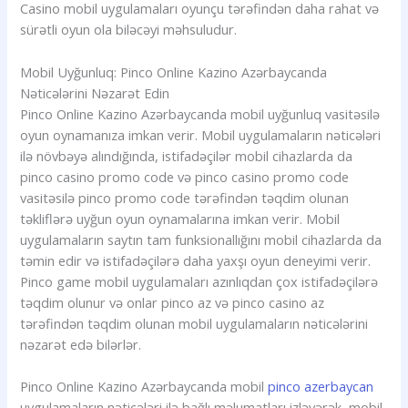
Casino mobil uygulamaları oyunçu tərəfindən daha rahat və
sürətli oyun ola biləcəyi məhsuludur.
Mobil Uyğunluq: Pinco Online Kazino Azərbaycanda
Nəticələrini Nəzarət Edin
Pinco Online Kazino Azərbaycanda mobil uyğunluq vasitəsilə
oyun oynamanıza imkan verir. Mobil uygulamaların nəticələri
ilə növbəyə alındığında, istifadəçilər mobil cihazlarda da
pinco casino promo code və pinco casino promo code
vasitəsilə pinco promo code tərəfindən təqdim olunan
təkliflərə uyğun oyun oynamalarına imkan verir. Mobil
uygulamaların saytın tam funksionallığını mobil cihazlarda da
təmin edir və istifadəçilərə daha yaxşı oyun deneyimi verir.
Pinco game mobil uygulamaları azınlıqdan çox istifadəçilərə
təqdim olunur və onlar pinco az və pinco casino az
tərəfindən təqdim olunan mobil uygulamaların nəticələrini
nəzarət edə bilərlər.
Pinco Online Kazino Azərbaycanda mobil
pinco azerbaycan
uygulamaların nəticələri ilə bağlı məlumatları izləyərək, mobil