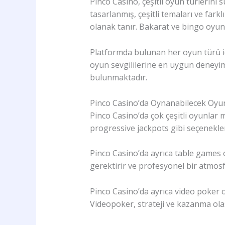
Pinco Casino, çeşitli oyun türlerini 
tasarlanmış, çeşitli temaları ve farkl
olanak tanır. Bakarat ve bingo oyunl
Platformda bulunan her oyun türü içi
oyun sevgililerine en uygun deneyim 
bulunmaktadır.
Pinco Casino’da Oynanabilecek Oyu
Pinco Casino’da çok çeşitli oyunlar me
progressive jackpots gibi seçenekler 
Pinco Casino’da ayrıca table games o
gerektirir ve profesyonel bir atmosfer
Pinco Casino’da ayrıca video poker oy
Videopoker, strateji ve kazanma olası