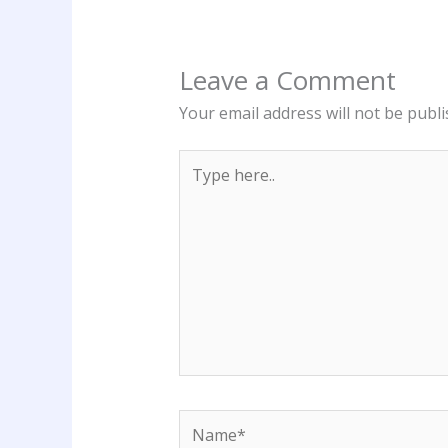
Leave a Comment
Your email address will not be publi
Type
here..
Name*