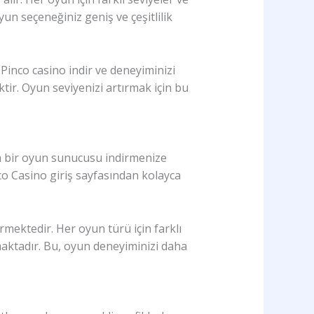
un seçeneğiniz geniş ve çeşitlilik
 Pinco casino indir ve deneyiminizi
ktir. Oyun seviyenizi artırmak için bu
ka bir oyun sunucusu indirmenize
co Casino giriş sayfasından kolayca
rmektedir. Her oyun türü için farklı
lmaktadır. Bu, oyun deneyiminizi daha