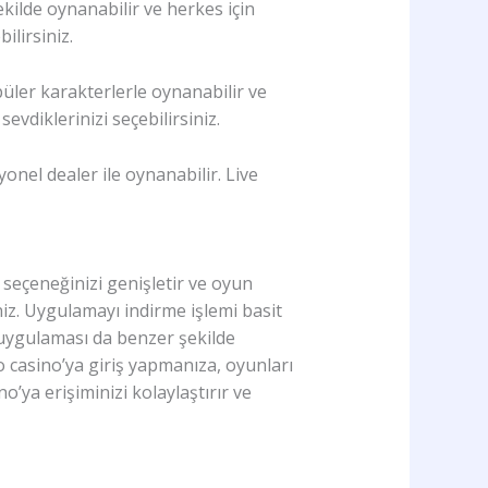
kilde oynanabilir ve herkes için
ilirsiniz.
üler karakterlerle oynanabilir ve
vdiklerinizi seçebilirsiniz.
onel dealer ile oynanabilir. Live
seçeneğinizi genişletir ve oyun
niz. Uygulamayı indirme işlemi basit
 uygulaması da benzer şekilde
o casino’ya giriş yapmanıza, oyunları
ya erişiminizi kolaylaştırır ve