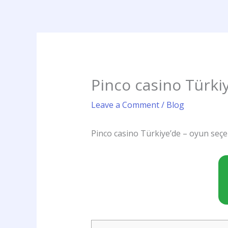
Skip
to
content
Pinco casino Türki
Leave a Comment
/
Blog
Pinco casino Türkiye’de – oyun seçe