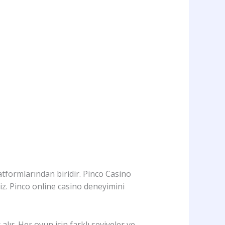
atformlarından biridir. Pinco Casino
niz. Pinco online casino deneyimini
lır. Her oyun için farklı seviyeler ve