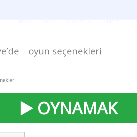
Home
About
Services
Contact
ye’de – oyun seçenekleri
nekleri
▶️ OYNAMAK