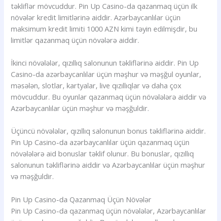
təkliflər mövcuddur. Pin Up Casino-da qazanmaq üçün ilk
növələr kredit limitlərinə aiddir. Azərbaycanlılar üçün
maksimum kredit limiti 1000 AZN kimi təyin edilmişdir, bu
limitlər qazanmaq üçün növələrə aiddir.
İkinci növələlər, qızıllıq salonunun təkliflərinə aiddir. Pin Up
Casino-da azərbaycanlılar üçün məşhur və məşğul oyunlar,
məsələn, slotlar, kartyalar, live qızıllıqlar və daha çox
mövcuddur. Bu oyunlar qazanmaq üçün növələlərə aiddir və
Azərbaycanlılar üçün məşhur və məşğuldir.
Üçüncü növələlər, qızıllıq salonunun bonus təkliflərinə aiddir.
Pin Up Casino-da azərbaycanlılar üçün qazanmaq üçün
növələlərə aid bonuslar təklif olunur. Bu bonuslar, qızıllıq
salonunun təkliflərinə aiddir və Azərbaycanlılar üçün məşhur
və məşğuldir.
Pin Up Casino-da Qazanmaq Üçün Növələr
Pin Up Casino-da qazanmaq üçün növələlər, Azərbaycanlılar