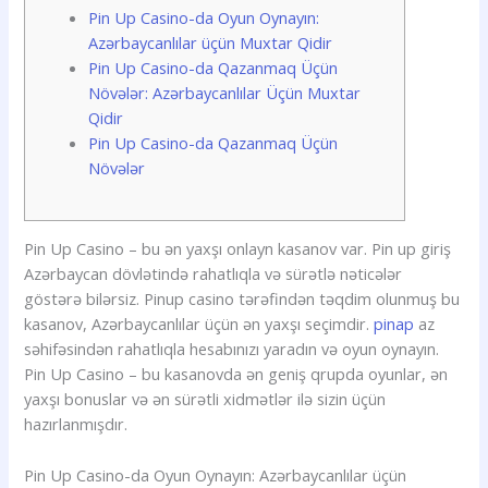
Pin Up Casino-da Oyun Oynayın:
Azərbaycanlılar üçün Muxtar Qidir
Pin Up Casino-da Qazanmaq Üçün
Növələr: Azərbaycanlılar Üçün Muxtar
Qidir
Pin Up Casino-da Qazanmaq Üçün
Növələr
Pin Up Casino – bu ən yaxşı onlayn kasanov var. Pin up giriş
Azərbaycan dövlətində rahatlıqla və sürətlə nəticələr
göstərə bilərsiz. Pinup casino tərəfindən təqdim olunmuş bu
kasanov, Azərbaycanlılar üçün ən yaxşı seçimdir.
pinap
az
səhifəsindən rahatlıqla hesabınızı yaradın və oyun oynayın.
Pin Up Casino – bu kasanovda ən geniş qrupda oyunlar, ən
yaxşı bonuslar və ən sürətli xidmətlər ilə sizin üçün
hazırlanmışdır.
Pin Up Casino-da Oyun Oynayın: Azərbaycanlılar üçün