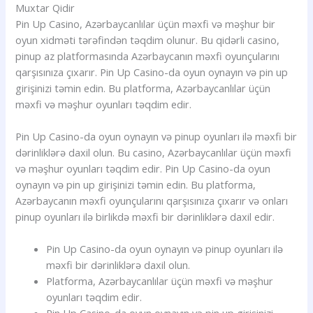
Muxtar Qidir
Pin Up Casino, Azərbaycanlılar üçün məxfi və məşhur bir
oyun xidməti tərəfindən təqdim olunur. Bu qidərli casino,
pinup az platformasında Azərbaycanın məxfi oyunçularını
qarşısınıza çıxarır. Pin Up Casino-da oyun oynayın və pin up
girişinizi təmin edin. Bu platforma, Azərbaycanlılar üçün
məxfi və məşhur oyunları təqdim edir.
Pin Up Casino-da oyun oynayın və pinup oyunları ilə məxfi bir
dərinliklərə daxil olun. Bu casino, Azərbaycanlılar üçün məxfi
və məşhur oyunları təqdim edir. Pin Up Casino-da oyun
oynayın və pin up girişinizi təmin edin. Bu platforma,
Azərbaycanın məxfi oyunçularını qarşısınıza çıxarır və onları
pinup oyunları ilə birlikdə məxfi bir dərinliklərə daxil edir.
Pin Up Casino-da oyun oynayın və pinup oyunları ilə
məxfi bir dərinliklərə daxil olun.
Platforma, Azərbaycanlılar üçün məxfi və məşhur
oyunları təqdim edir.