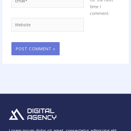
time I
comment.
Website
Lorem ipsum dolor sit amet, consectetur adipiscing elit.