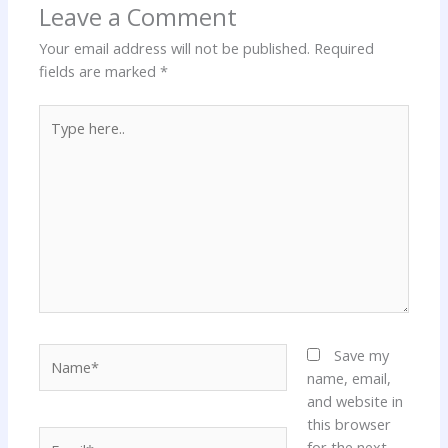
Leave a Comment
Your email address will not be published.
Required
fields are marked
*
Type
here..
Name*
Save my
name, email,
and website in
this browser
Email*
for the next