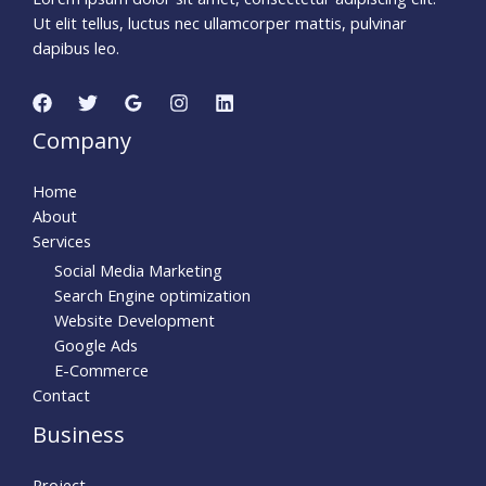
Ut elit tellus, luctus nec ullamcorper mattis, pulvinar
dapibus leo.
Company
Home
About
Services
Social Media Marketing
Search Engine optimization
Website Development
Google Ads
E-Commerce
Contact
Business
Project