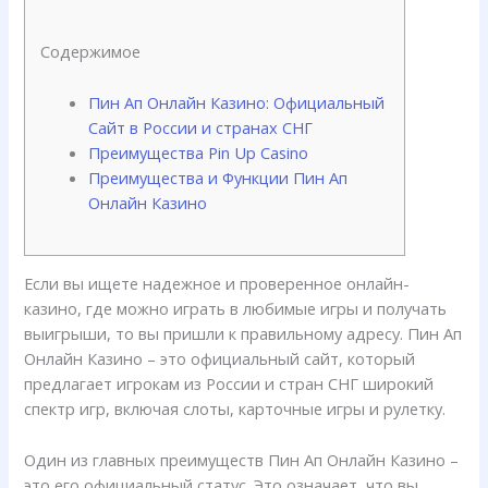
Содержимое
Пин Ап Онлайн Казино: Официальный
Сайт в России и странах СНГ
Преимущества Pin Up Casino
Преимущества и Функции Пин Ап
Онлайн Казино
Если вы ищете надежное и проверенное онлайн-
казино, где можно играть в любимые игры и получать
выигрыши, то вы пришли к правильному адресу. Пин Ап
Онлайн Казино – это официальный сайт, который
предлагает игрокам из России и стран СНГ широкий
спектр игр, включая слоты, карточные игры и рулетку.
Один из главных преимуществ Пин Ап Онлайн Казино –
это его официальный статус. Это означает, что вы