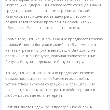
можете быть уверены в безопасности своих данных и
средств, а также в честности игр. Пин Ап Онлайн
Казино имеет лицензию, выдана регулятором, и
подчиняется строгим правилам и нормам, чтобы
обеспечить безопасность и честность игр.
Кроме того, Пин Ап Онлайн Казино предлагает игрокам
широкий спектр бонусов и акций, чтобы помочь им
начать играть и получать выигрыши. Вам доступны
различные типы бонусов, включая приветственные
бонусы, бонусы за депозит и бонусы за игру.
Также, Пин Ап Онлайн Казино предлагает игрокам
возможность играть на любимые игры с любым
устройством, включая смартфоны и планшеты. Это
означает, что вы можете играть в любое время и в
любом месте, где есть интернет.
Если вы ищете надежное и проверенное онлайн-