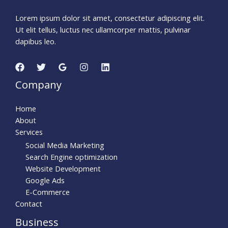
Lorem ipsum dolor sit amet, consectetur adipiscing elit.
Ut elit tellus, luctus nec ullamcorper mattis, pulvinar
dapibus leo.
Company
Home
About
Services
Social Media Marketing
Search Engine optimization
Website Development
Google Ads
E-Commerce
Contact
Business