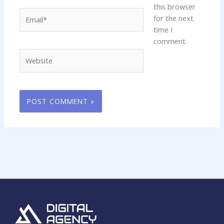
this browser
Email*
for the next
time I
comment.
Website