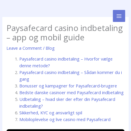
Skip
to
content
Paysafecard casino indbetaling
– app og mobil guide
Leave a Comment
/
Blog
Paysafecard casino indbetaling – Hvorfor vælge
denne metode?
Paysafecard casino indbetaling – Sådan kommer du i
gang
Bonusser og kampagner for Paysafecard‑brugere
Bedste danske casinoer med Paysafecard indbetaling
Udbetaling – hvad sker der efter din Paysafecard
indbetaling?
Sikkerhed, KYC og ansvarligt spil
Mobiloplevelse og live casino med Paysafecard