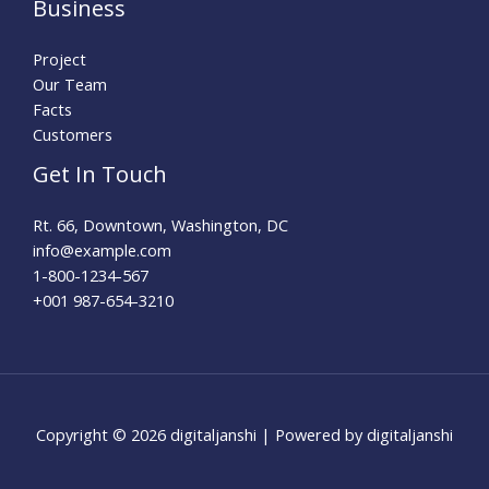
Business
Project
Our Team
Facts
Customers
Get In Touch
Rt. 66, Downtown, Washington, DC
info@example.com​
1-800-1234-567
+001 987-654-3210
Copyright © 2026 digitaljanshi | Powered by digitaljanshi