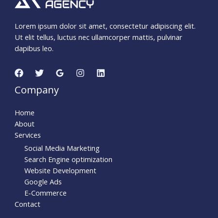
Lorem ipsum dolor sit amet, consectetur adipiscing elit.
Ut elit tellus, luctus nec ullamcorper mattis, pulvinar
dapibus leo.
Company
Home
About
Services
Social Media Marketing
Search Engine optimization
Website Development
Google Ads
E-Commerce
Contact