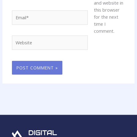
and website in
this browser
Email*
for the next
time I
comment.
Website