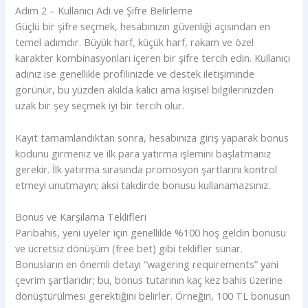
Adım 2 – Kullanıcı Adı ve Şifre Belirleme
Güçlü bir şifre seçmek, hesabınızın güvenliği açısından en
temel adımdır. Büyük harf, küçük harf, rakam ve özel
karakter kombinasyonları içeren bir şifre tercih edin. Kullanıcı
adınız ise genellikle profilinizde ve destek iletişiminde
görünür, bu yüzden akılda kalıcı ama kişisel bilgilerinizden
uzak bir şey seçmek iyi bir tercih olur.
Kayıt tamamlandıktan sonra, hesabınıza giriş yaparak bonus
kodunu girmeniz ve ilk para yatırma işlemini başlatmanız
gerekir. İlk yatırma sırasında promosyon şartlarını kontrol
etmeyi unutmayın; aksi takdirde bonusu kullanamazsınız.
Bonus ve Karşılama Teklifleri
Paribahis, yeni üyeler için genellikle %100 hoş geldin bonusu
ve ücretsiz dönüşüm (free bet) gibi teklifler sunar.
Bonusların en önemli detayı “wagering requirements” yani
çevrim şartlarıdır; bu, bonus tutarının kaç kez bahis üzerine
dönüştürülmesi gerektiğini belirler. Örneğin, 100 TL bonusun