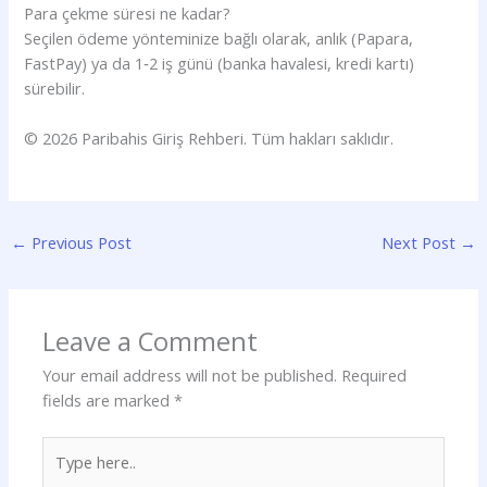
Para çekme süresi ne kadar?
Seçilen ödeme yönteminize bağlı olarak, anlık (Papara,
FastPay) ya da 1‑2 iş günü (banka havalesi, kredi kartı)
sürebilir.
© 2026 Paribahis Giriş Rehberi. Tüm hakları saklıdır.
←
Previous Post
Next Post
→
Leave a Comment
Your email address will not be published.
Required
fields are marked
*
Type
here..