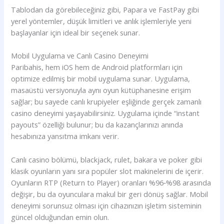
Tablodan da görebileceğiniz gibi, Papara ve FastPay gibi
yerel yöntemler, düşük limitleri ve anlık işlemleriyle yeni
başlayanlar için ideal bir seçenek sunar.
Mobil Uygulama ve Canlı Casino Deneyimi
Paribahis, hem iOS hem de Android platformları için
optimize edilmiş bir mobil uygulama sunar. Uygulama,
masaüstü versiyonuyla aynı oyun kütüphanesine erişim
sağlar; bu sayede canlı krupiyeler eşliğinde gerçek zamanlı
casino deneyimi yaşayabilirsiniz. Uygulama içinde “instant
payouts” özelliği bulunur; bu da kazançlarınızı anında
hesabınıza yansıtma imkanı verir.
Canlı casino bölümü, blackjack, rulet, bakara ve poker gibi
klasik oyunların yanı sıra popüler slot makinelerini de içerir.
Oyunların RTP (Return to Player) oranları %96‑%98 arasında
değişir, bu da oyunculara makul bir geri dönüş sağlar. Mobil
deneyimi sorunsuz olması için cihazınızın işletim sisteminin
güncel olduğundan emin olun.