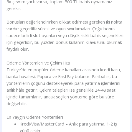
5x çevrim şartı varsa, toplam 500 TL bahis oynamanız
gerekir.
Bonusları değerlendirirken dikkat edilmesi gereken iki nokta
vardır: geçerlilik süresi ve oyun sınırlamaları. Çoğu bonus
sadece belirli slot oyunları veya düşük riskli bahis seçenekleri
için geçerlidir, bu yüzden bonus kullanım kılavuzunu okumak
faydalı olur.
Ödeme Yöntemleri ve Çekim Hızı
Türkiye’de en popüler ödeme kanalları arasında kredi kartı,
banka havalesi, Papara ve FastPay bulunur. Paribahis, bu
yöntemlerin çoğunu destekleyerek para yatırma işlemlerini
anlık hâle getirir. Çekim talepleri ise genellikle 24‑48 saat
içinde tamamlanır, ancak seçilen yönteme göre bu süre
değişebilir.
En Yaygın Ödeme Yöntemleri
Kredi/Visa/MasterCard – Anlık para yatırma, 1‑2 iş
günü çekim.