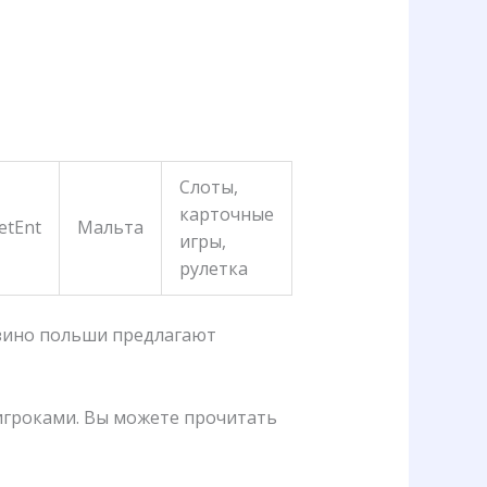
Слоты,
карточные
etEnt
Мальта
игры,
рулетка
азино польши предлагают
игроками. Вы можете прочитать