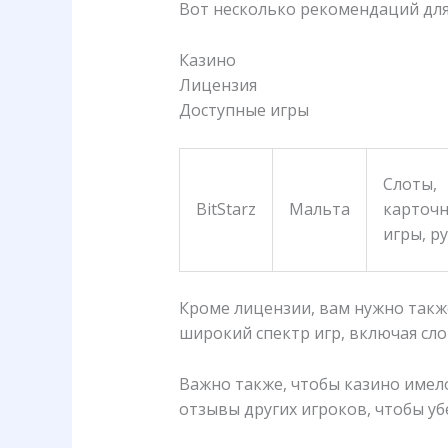
Вот несколько рекомендаций для
Казино
Лицензия
Доступные игры
Слоты,
BitStarz
Мальта
карточ
игры, р
Кроме лицензии, вам нужно такж
широкий спектр игр, включая сло
Важно также, чтобы казино име
отзывы других игроков, чтобы уб