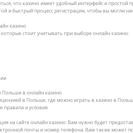
ться, что казино имеет удобный интерфейс и простой 
ой и быстрый процесс регистрации, чтобы вы могли нач
айн казино
 которые стоит учитывать при выборе онлайн казино:
ции
з Польши в онлайн казино
лицензией в Польше, где можно играть в казино в Поль
 правила и условия.
ция на сайте онлайн казино. Вам нужно будет предост
ектронной почты и номер телефона. Вам также может 