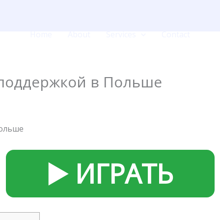
Home
About
Services
Contact
 поддержкой в Польше
Польше
▶️ ИГРАТЬ