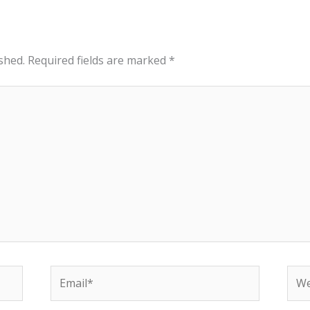
shed.
Required fields are marked
*
Email*
Web