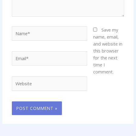
Name*
Save my
name, email,
and website in
this browser
Email*
for the next
time I
comment.
Website