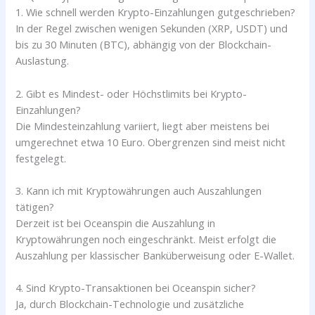
1. Wie schnell werden Krypto-Einzahlungen gutgeschrieben?
In der Regel zwischen wenigen Sekunden (XRP, USDT) und
bis zu 30 Minuten (BTC), abhängig von der Blockchain-
Auslastung.
2. Gibt es Mindest- oder Höchstlimits bei Krypto-
Einzahlungen?
Die Mindesteinzahlung variiert, liegt aber meistens bei
umgerechnet etwa 10 Euro. Obergrenzen sind meist nicht
festgelegt.
3. Kann ich mit Kryptowährungen auch Auszahlungen
tätigen?
Derzeit ist bei Oceanspin die Auszahlung in
Kryptowährungen noch eingeschränkt. Meist erfolgt die
Auszahlung per klassischer Banküberweisung oder E-Wallet.
4. Sind Krypto-Transaktionen bei Oceanspin sicher?
Ja, durch Blockchain-Technologie und zusätzliche