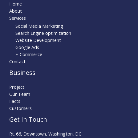
Home
About
Services
Social Media Marketing
Search Engine optimization
Website Development
Google Ads
E-Commerce
Contact
Business
Project
Our Team
Facts
Customers
Get In Touch
Rt. 66, Downtown, Washington, DC