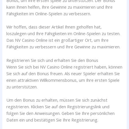
Bonus, um Ihre ersten Spiele zu unterstützen. Der Bonus
kann Ihnen helfen, Ihre Gewinne zu maximieren und Ihre
Fähigkeiten im Online-Spielen zu verbessern.
Wir hoffen, dass dieser Artikel Ihnen geholfen hat,
loszulegen und Ihre Fähigkeiten im Online-Spielen zu testen.
Das NV Casino Online ist ein großartiger Ort, um Ihre
Fähigkeiten zu verbessern und Ihre Gewinne zu maximieren.
Registrieren Sie sich und erhalten Sie den Bonus
Wenn Sie sich bei NV Casino Online registriert haben, können
Sie sich auf den Bonus freuen. Als neuer Spieler erhalten Sie
einen attraktiven Willkommensbonus, um Ihre ersten Spiele
zu unterstützen.
Um den Bonus zu erhalten, müssen Sie sich zunächst
registrieren. Klicken Sie auf den Registrierungslink und
folgen Sie den Anweisungen. Geben Sie Ihre persönlichen
Daten ein und bestätigen Sie Ihre Registrierung.