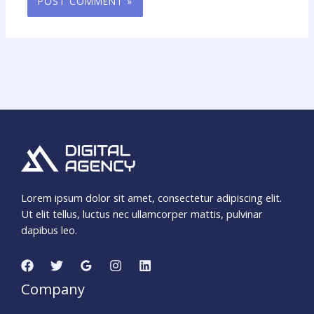
Lorem ipsum dolor sit amet, consectetur adipiscing elit.
Ut elit tellus, luctus nec ullamcorper mattis, pulvinar
dapibus leo.
Company