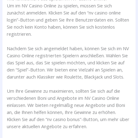
Um im NV Casino Online zu spielen, müssen Sie sich
zunächst anmelden. Klicken Sie auf den “nv casino online
login”-Button und geben Sie Ihre Benutzerdaten ein. Sollten
Sie noch kein Konto haben, können Sie sich kostenlos
registrieren.
Nachdem Sie sich angemeldet haben, können Sie sich im NV
Casino Online registrierten Spielern anschließen. Wählen Sie
das Spiel aus, das Sie spielen möchten, und klicken Sie auf
den “Spiel”-Button. Wir bieten eine Vielzahl an Spielen an,
darunter auch Klassiker wie Roulette, Blackjack und Slots.
Um Ihre Gewinne zu maximieren, sollten Sie sich auf die
verschiedenen Boni und Angebote im NV Casino Online
einlassen. Wir bieten regelmäßig neue Angebote und Boni
an, die Ihnen helfen können, Ihre Gewinne zu erhöhen.
Klicken Sie auf den “nv casino bonus”-Button, um mehr über
unsere aktuellen Angebote zu erfahren.