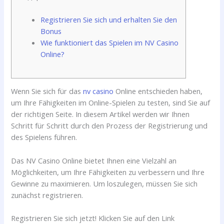
Registrieren Sie sich und erhalten Sie den
Bonus
Wie funktioniert das Spielen im NV Casino
Online?
Wenn Sie sich für das
nv casino
Online entschieden haben,
um Ihre Fähigkeiten im Online-Spielen zu testen, sind Sie auf
der richtigen Seite. In diesem Artikel werden wir Ihnen
Schritt für Schritt durch den Prozess der Registrierung und
des Spielens führen.
Das NV Casino Online bietet Ihnen eine Vielzahl an
Möglichkeiten, um Ihre Fähigkeiten zu verbessern und Ihre
Gewinne zu maximieren. Um loszulegen, müssen Sie sich
zunächst registrieren.
Registrieren Sie sich jetzt! Klicken Sie auf den Link