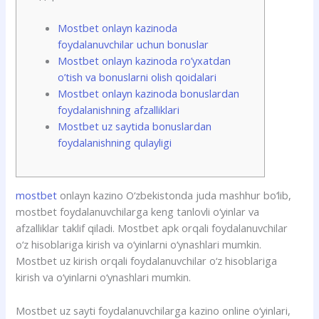
Mostbet onlayn kazinoda
foydalanuvchilar uchun bonuslar
Mostbet onlayn kazinoda ro’yxatdan
o’tish va bonuslarni olish qoidalari
Mostbet onlayn kazinoda bonuslardan
foydalanishning afzalliklari
Mostbet uz saytida bonuslardan
foydalanishning qulayligi
mostbet
onlayn kazino O‘zbekistonda juda mashhur bo‘lib,
mostbet foydalanuvchilarga keng tanlovli o‘yinlar va
afzalliklar taklif qiladi. Mostbet apk orqali foydalanuvchilar
o‘z hisoblariga kirish va o‘yinlarni o‘ynashlari mumkin.
Mostbet uz kirish orqali foydalanuvchilar o‘z hisoblariga
kirish va o‘yinlarni o‘ynashlari mumkin.
Mostbet uz sayti foydalanuvchilarga kazino online o‘yinlari,