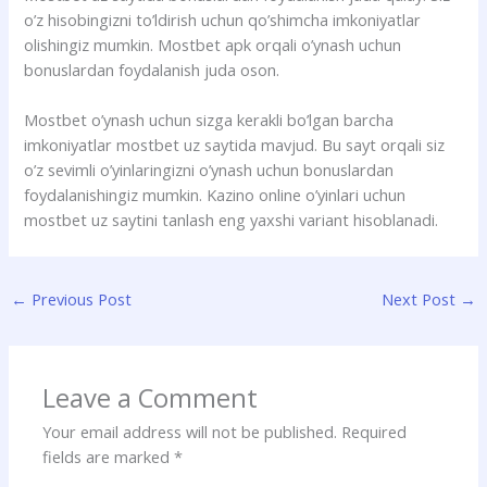
o’z hisobingizni to’ldirish uchun qo’shimcha imkoniyatlar
olishingiz mumkin. Mostbet apk orqali o’ynash uchun
bonuslardan foydalanish juda oson.
Mostbet o’ynash uchun sizga kerakli bo’lgan barcha
imkoniyatlar mostbet uz saytida mavjud. Bu sayt orqali siz
o’z sevimli o’yinlaringizni o’ynash uchun bonuslardan
foydalanishingiz mumkin. Kazino online o’yinlari uchun
mostbet uz saytini tanlash eng yaxshi variant hisoblanadi.
←
Previous Post
Next Post
→
Leave a Comment
Your email address will not be published.
Required
fields are marked
*