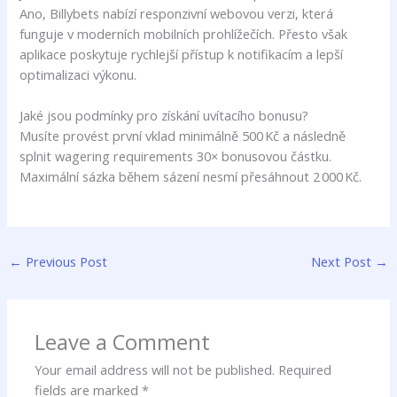
Ano, Billybets nabízí responzivní webovou verzi, která
funguje v moderních mobilních prohlížečích. Přesto však
aplikace poskytuje rychlejší přístup k notifikacím a lepší
optimalizaci výkonu.
Jaké jsou podmínky pro získání uvítacího bonusu?
Musíte provést první vklad minimálně 500 Kč a následně
splnit wagering requirements 30× bonusovou částku.
Maximální sázka během sázení nesmí přesáhnout 2 000 Kč.
←
Previous Post
Next Post
→
Leave a Comment
Your email address will not be published.
Required
fields are marked
*