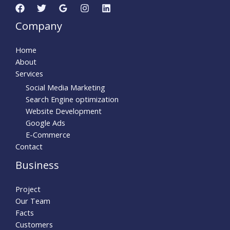
Company
Home
About
Services
Social Media Marketing
Search Engine optimization
Website Development
Google Ads
E-Commerce
Contact
Business
Project
Our Team
Facts
Customers