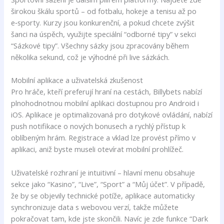
širokou škálu sportů – od fotbalu, hokeje a tenisu až po
e‑sporty. Kurzy jsou konkurenční, a pokud chcete zvýšit
šanci na úspěch, využijte speciální “odborné tipy” v sekci
“Sázkové tipy”. Všechny sázky jsou zpracovány během
několika sekund, což je výhodné při live sázkách.
Mobilní aplikace a uživatelská zkušenost
Pro hráče, kteří preferují hraní na cestách, Billybets nabízí
plnohodnotnou mobilní aplikaci dostupnou pro Android i
iOS. Aplikace je optimalizovaná pro dotykové ovládání, nabízí
push notifikace o nových bonusech a rychlý přístup k
oblíbeným hrám. Registrace a vklad lze provést přímo v
aplikaci, aniž byste museli otevírat mobilní prohlížeč.
Uživatelské rozhraní je intuitivní – hlavní menu obsahuje
sekce jako “Kasino”, “Live”, “Sport” a “Můj účet”. V případě,
že by se objevily technické potíže, aplikace automaticky
synchronizuje data s webovou verzí, takže můžete
pokračovat tam, kde jste skončili. Navíc je zde funkce “Dark