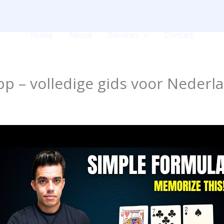
Home
About
Services
Contact
pp – volledige gids voor Nederl