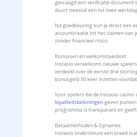
gevraagd een verificatie‑document te
duurt meestal één tot twee werkdage
Na goedkeuring kun je direct een eer
accountcreatie tot het claimen van 
zonder financieel risico.
Bonussen en welkomstaanbod
Instasio verwelkomt nieuwe spelers
verdeeld over de eerste drie stortin
bonusgeld 30 keer inzetten voorda
Voor spelers die de Instasio casin
loyaliteitsbeloningen
geven punten vo
programma is transparant en geeft 
Betaalmethoden & Opnames
Instasio ondersteunt een breed sca