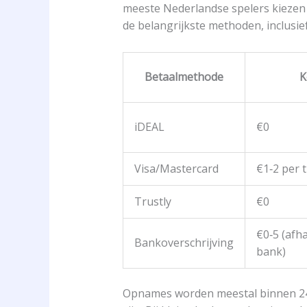
meeste Nederlandse spelers kiezen 
de belangrijkste methoden, inclusie
Betaalmethode
K
iDEAL
€0
Visa/Mastercard
€1‑2 per 
Trustly
€0
€0‑5 (afh
Bankoverschrijving
bank)
Opnames worden meestal binnen 24 u