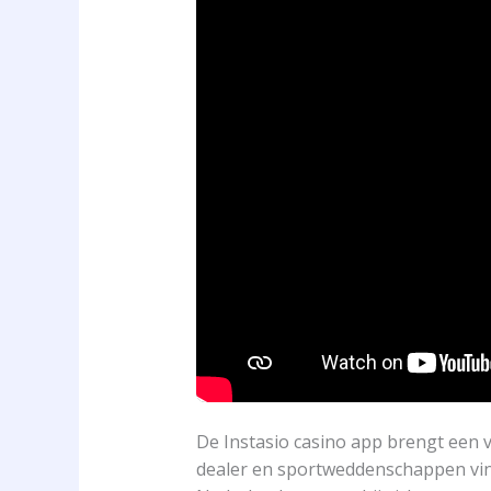
De Instasio casino app brengt een vo
dealer en sportweddenschappen vind