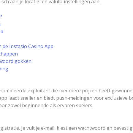
sch aan je locatie‑ en valuta‑instellingen aan.
?
n
od
n de Instasio Casino App
schappen
ntwoord gokken
ning
nommeerde exploitant die meerdere prijzen heeft gewonnen
app laadt sneller en biedt push‑meldingen voor exclusieve 
oor zowel beginnende als ervaren spelers.
stratie. Je vult je e‑mail, kiest een wachtwoord en bevestigt 