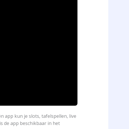
app kun je slots, tafelspellen, live
s de app beschikbaar in het