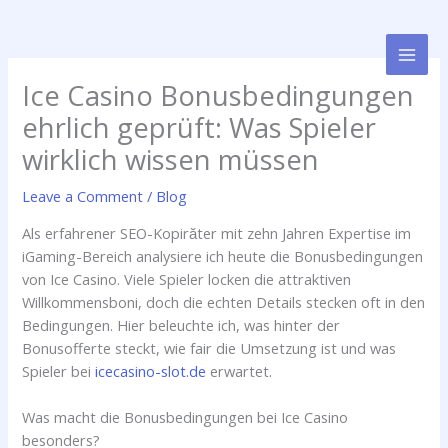
Skip
to
content
Ice Casino Bonusbedingungen
ehrlich geprüft: Was Spieler
wirklich wissen müssen
Leave a Comment
/
Blog
Als erfahrener SEO-Kopirăter mit zehn Jahren Expertise im
iGaming-Bereich analysiere ich heute die Bonusbedingungen
von Ice Casino. Viele Spieler locken die attraktiven
Willkommensboni, doch die echten Details stecken oft in den
Bedingungen. Hier beleuchte ich, was hinter der
Bonusofferte steckt, wie fair die Umsetzung ist und was
Spieler bei
icecasino-slot.de
erwartet.
Was macht die Bonusbedingungen bei Ice Casino
besonders?