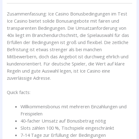
Zusammenfassung: Ice Casino Bonusbedingungen im Test
Ice Casino bietet solide Bonusangebote mit fairen und
transparenten Bedingungen. Die Umsatzanforderung von
40x liegt im Branchendurchschnitt, die Spielauswahl für das
Erfüllen der Bedingungen ist groß und flexibel. Die zeitliche
Befristung ist etwas strenger als bei manchen
Mitbewerbern, doch das Angebot ist durchweg ehrlich und
kundenorientiert. Für deutsche Spieler, die Wert auf klare
Regeln und gute Auswahl legen, ist Ice Casino eine
zuverlässige Adresse.
Quick facts:
Willkommensbonus mit mehreren Einzahlungen und
Freispielen
40-facher Umsatz auf Bonusbetrag nötig
Slots zählen 100 %, Tischspiele eingeschränkt
7-14 Tage zur Erfüllung der Bedingungen