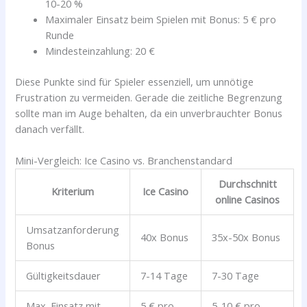
10-20 %
Maximaler Einsatz beim Spielen mit Bonus: 5 € pro
Runde
Mindesteinzahlung: 20 €
Diese Punkte sind für Spieler essenziell, um unnötige
Frustration zu vermeiden. Gerade die zeitliche Begrenzung
sollte man im Auge behalten, da ein unverbrauchter Bonus
danach verfällt.
Mini-Vergleich: Ice Casino vs. Branchenstandard
Durchschnitt
Kriterium
Ice Casino
online Casinos
Umsatzanforderung
40x Bonus
35x-50x Bonus
Bonus
Gültigkeitsdauer
7-14 Tage
7-30 Tage
Max. Einsatz mit
5 € pro
5-10 € pro