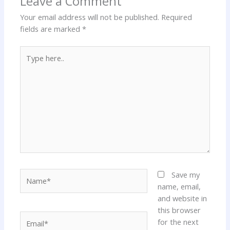
Leave a Comment
Your email address will not be published.
Required
fields are marked
*
Type
here..
Name*
Save my
name, email,
and website in
this browser
Email*
for the next