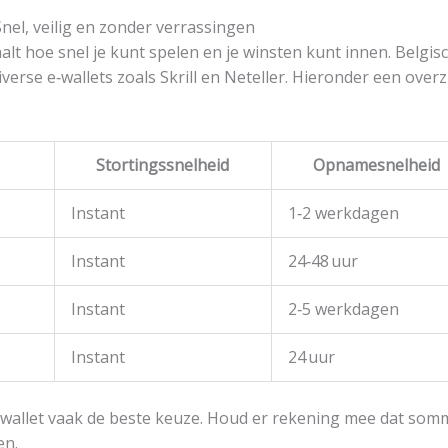
el, veilig en zonder verrassingen
t hoe snel je kunt spelen en je winsten kunt innen. Belgis
iverse e‑wallets zoals Skrill en Neteller. Hieronder een over
Stortingssnelheid
Opnamesnelheid
Instant
1‑2 werkdagen
Instant
24‑48 uur
Instant
2‑5 werkdagen
Instant
24 uur
e‑wallet vaak de beste keuze. Houd er rekening mee dat sommi
en.