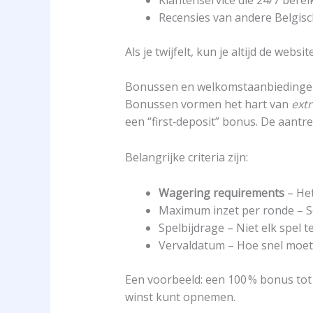
Recensies van andere Belgisc
Als je twijfelt, kun je altijd de web
Bonussen en welkomstaanbiedingen
Bonussen vormen het hart van
extr
een “first‑deposit” bonus. De aantr
Belangrijke criteria zijn:
Wagering requirements
– Het
Maximum inzet per ronde – So
Spelbijdrage – Niet elk spel t
Vervaldatum – Hoe snel moet
Een voorbeeld: een 100 % bonus tot
winst kunt opnemen.