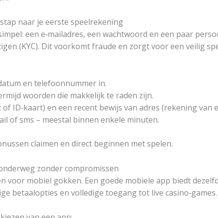
r‑stap naar je eerste speelrekening
simpel: een e‑mailadres, een wachtwoord en een paar persoo
igen (KYC). Dit voorkomt fraude en zorgt voor een veilig sp
edatum en telefoonnummer in.
rmijd woorden die makkelijk te raden zijn.
of ID‑kaart) en een recent bewijs van adres (rekening van e
ail of sms – meestal binnen enkele minuten.
bonussen claimen en direct beginnen met spelen.
n onderweg zonder compromissen
n voor mobiel gokken. Een goede mobiele app biedt dezelfde 
ilige betaalopties en volledige toegang tot live casino‑games.
 kiezen van een app: