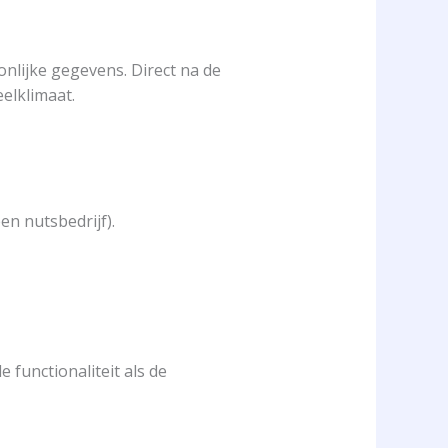
nlijke gegevens. Direct na de
eelklimaat.
en nutsbedrijf).
functionaliteit als de