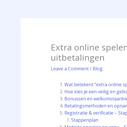
Skip
to
content
Extra online spele
uitbetalingen
Leave a Comment
/
Blog
Wat betekent “extra online s
Hoe kies je een veilig en geli
Bonussen en welkomstaanbied
Betalingsmethoden en opname
Registratie & verificatie – St
Stappenplan