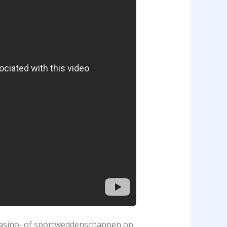
 casino‑ of sportweddenschappen op