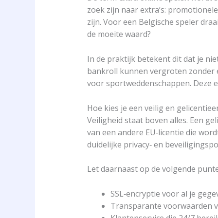
zoek zijn naar extra’s: promotionele
zijn. Voor een Belgische speler draa
de moeite waard?
In de praktijk betekent dit dat je 
bankroll kunnen vergroten zonder e
voor sportweddenschappen. Deze ex
Hoe kies je een veilig en gelicentiee
Veiligheid staat boven alles. Een 
van een andere EU‑licentie die word
duidelijke privacy‑ en beveiligingspo
Let daarnaast op de volgende punte
SSL‑encryptie voor al je gege
Transparante voorwaarden vo
Klantenservice die 24/7 bereik