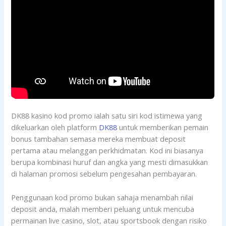
DK88 kasino kod promo ialah satu siri kod istimewa yang
dikeluarkan oleh platform
DK88
untuk memberikan pemain
bonus tambahan semasa mereka membuat deposit
pertama atau melanggan perkhidmatan. Kod ini biasanya
berupa kombinasi huruf dan angka yang mesti dimasukkan
di halaman promosi sebelum pengesahan pembayaran.
Penggunaan kod promo bukan sahaja menambah nilai
deposit anda, malah memberi peluang untuk mencuba
permainan live casino, slot, atau sportsbook dengan risiko