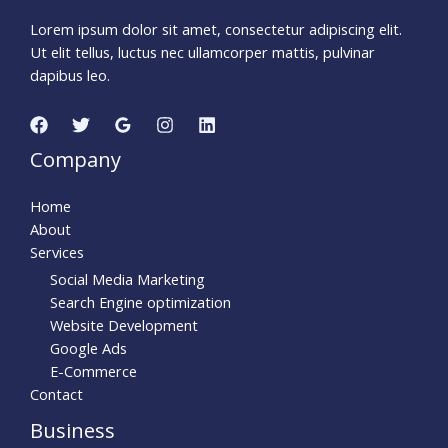
Lorem ipsum dolor sit amet, consectetur adipiscing elit.
Ut elit tellus, luctus nec ullamcorper mattis, pulvinar
dapibus leo.
Company
Home
About
Services
Social Media Marketing
Search Engine optimization
Website Development
Google Ads
E-Commerce
Contact
Business