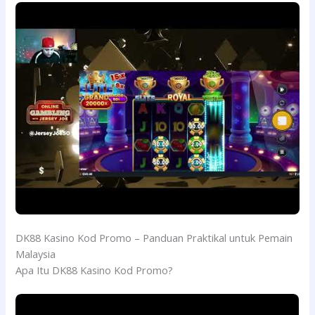
DK88 Kasino Kod Promo – Panduan Praktikal untuk Pemain
Malaysia
Apa Itu DK88 Kasino Kod Promo?