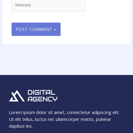
Website
Lorem ipsum dolor sit amet, consectetur adipiscing elit.
Ut elit tellus, luctus nec ullamcorper mattis, pulvinar
dapibus leo.