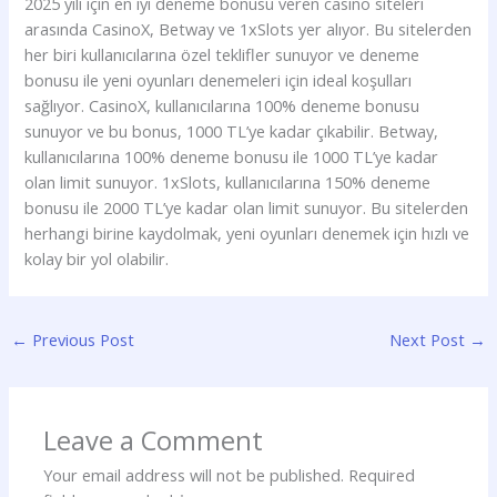
2025 yılı için en iyi deneme bonusu veren casino siteleri
arasında CasinoX, Betway ve 1xSlots yer alıyor. Bu sitelerden
her biri kullanıcılarına özel teklifler sunuyor ve deneme
bonusu ile yeni oyunları denemeleri için ideal koşulları
sağlıyor. CasinoX, kullanıcılarına 100% deneme bonusu
sunuyor ve bu bonus, 1000 TL’ye kadar çıkabilir. Betway,
kullanıcılarına 100% deneme bonusu ile 1000 TL’ye kadar
olan limit sunuyor. 1xSlots, kullanıcılarına 150% deneme
bonusu ile 2000 TL’ye kadar olan limit sunuyor. Bu sitelerden
herhangi birine kaydolmak, yeni oyunları denemek için hızlı ve
kolay bir yol olabilir.
←
Previous Post
Next Post
→
Leave a Comment
Your email address will not be published.
Required