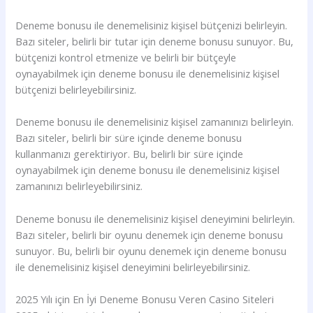
Deneme bonusu ile denemelisiniz kişisel bütçenizi belirleyin.
Bazı siteler, belirli bir tutar için deneme bonusu sunuyor. Bu,
bütçenizi kontrol etmenize ve belirli bir bütçeyle
oynayabilmek için deneme bonusu ile denemelisiniz kişisel
bütçenizi belirleyebilirsiniz.
Deneme bonusu ile denemelisiniz kişisel zamanınızı belirleyin.
Bazı siteler, belirli bir süre içinde deneme bonusu
kullanmanızı gerektiriyor. Bu, belirli bir süre içinde
oynayabilmek için deneme bonusu ile denemelisiniz kişisel
zamanınızı belirleyebilirsiniz.
Deneme bonusu ile denemelisiniz kişisel deneyimini belirleyin.
Bazı siteler, belirli bir oyunu denemek için deneme bonusu
sunuyor. Bu, belirli bir oyunu denemek için deneme bonusu
ile denemelisiniz kişisel deneyimini belirleyebilirsiniz.
2025 Yılı için En İyi Deneme Bonusu Veren Casino Siteleri