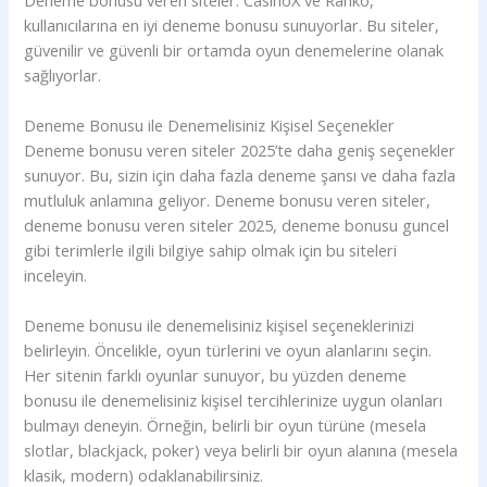
kullanıcılarına en iyi deneme bonusu sunuyorlar. Bu siteler,
güvenilir ve güvenli bir ortamda oyun denemelerine olanak
sağlıyorlar.
Deneme Bonusu ile Denemelisiniz Kişisel Seçenekler
Deneme bonusu veren siteler 2025’te daha geniş seçenekler
sunuyor. Bu, sizin için daha fazla deneme şansı ve daha fazla
mutluluk anlamına geliyor. Deneme bonusu veren siteler,
deneme bonusu veren siteler 2025, deneme bonusu guncel
gibi terimlerle ilgili bilgiye sahip olmak için bu siteleri
inceleyin.
Deneme bonusu ile denemelisiniz kişisel seçeneklerinizi
belirleyin. Öncelikle, oyun türlerini ve oyun alanlarını seçin.
Her sitenin farklı oyunlar sunuyor, bu yüzden deneme
bonusu ile denemelisiniz kişisel tercihlerinize uygun olanları
bulmayı deneyin. Örneğin, belirli bir oyun türüne (mesela
slotlar, blackjack, poker) veya belirli bir oyun alanına (mesela
klasik, modern) odaklanabilirsiniz.