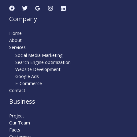
Company
Home
About
Services
Social Media Marketing
Search Engine optimization
Website Development
Google Ads
E-Commerce
Contact
Business
Project
Our Team
Facts
Customers