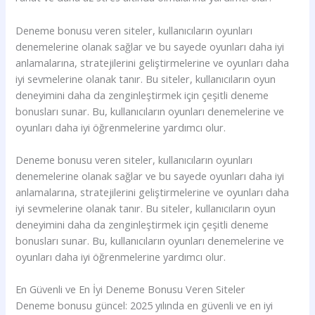
Deneme bonusu veren siteler, kullanıcıların oyunları
denemelerine olanak sağlar ve bu sayede oyunları daha iyi
anlamalarına, stratejilerini geliştirmelerine ve oyunları daha
iyi sevmelerine olanak tanır. Bu siteler, kullanıcıların oyun
deneyimini daha da zenginleştirmek için çeşitli deneme
bonusları sunar. Bu, kullanıcıların oyunları denemelerine ve
oyunları daha iyi öğrenmelerine yardımcı olur.
Deneme bonusu veren siteler, kullanıcıların oyunları
denemelerine olanak sağlar ve bu sayede oyunları daha iyi
anlamalarına, stratejilerini geliştirmelerine ve oyunları daha
iyi sevmelerine olanak tanır. Bu siteler, kullanıcıların oyun
deneyimini daha da zenginleştirmek için çeşitli deneme
bonusları sunar. Bu, kullanıcıların oyunları denemelerine ve
oyunları daha iyi öğrenmelerine yardımcı olur.
En Güvenli ve En İyi Deneme Bonusu Veren Siteler
Deneme bonusu güncel: 2025 yılında en güvenli ve en iyi