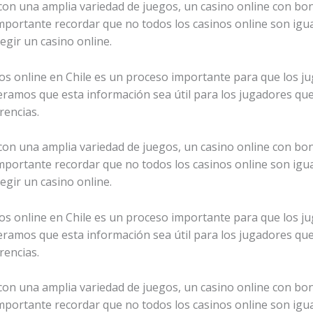
con una amplia variedad de juegos, un casino online con bo
mportante recordar que no todos los casinos online son igua
egir un casino online.
inos online en Chile es un proceso importante para que los 
peramos que esta información sea útil para los jugadores qu
rencias.
con una amplia variedad de juegos, un casino online con bo
mportante recordar que no todos los casinos online son igua
egir un casino online.
inos online en Chile es un proceso importante para que los 
peramos que esta información sea útil para los jugadores qu
rencias.
con una amplia variedad de juegos, un casino online con bo
mportante recordar que no todos los casinos online son igua