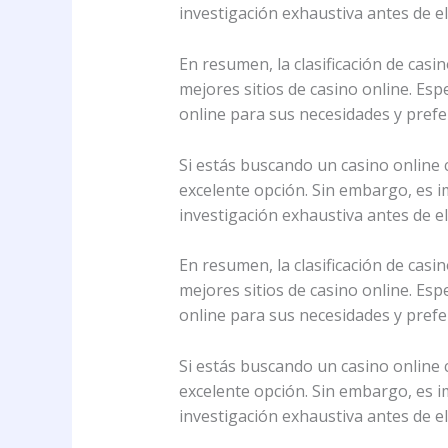
investigación exhaustiva antes de el
En resumen, la clasificación de cas
mejores sitios de casino online. Es
online para sus necesidades y prefe
Si estás buscando un casino online 
excelente opción. Sin embargo, es i
investigación exhaustiva antes de el
En resumen, la clasificación de cas
mejores sitios de casino online. Es
online para sus necesidades y prefe
Si estás buscando un casino online 
excelente opción. Sin embargo, es i
investigación exhaustiva antes de el