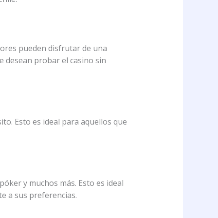
dores pueden disfrutar de una
ue desean probar el casino sin
to. Esto es ideal para aquellos que
 póker y muchos más. Esto es ideal
e a sus preferencias.