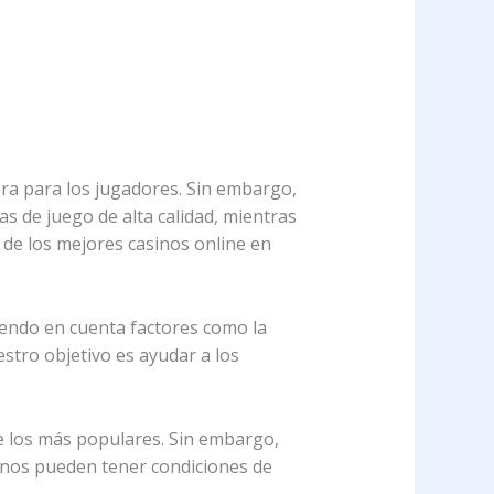
ora para los jugadores. Sin embargo,
s de juego de alta calidad, mientras
 de los mejores casinos online en
niendo en cuenta factores como la
estro objetivo es ayudar a los
de los más populares. Sin embargo,
unos pueden tener condiciones de