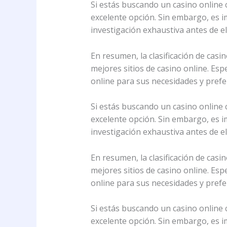
Si estás buscando un casino online 
excelente opción. Sin embargo, es i
investigación exhaustiva antes de el
En resumen, la clasificación de cas
mejores sitios de casino online. Es
online para sus necesidades y prefe
Si estás buscando un casino online 
excelente opción. Sin embargo, es i
investigación exhaustiva antes de el
En resumen, la clasificación de cas
mejores sitios de casino online. Es
online para sus necesidades y prefe
Si estás buscando un casino online 
excelente opción. Sin embargo, es i