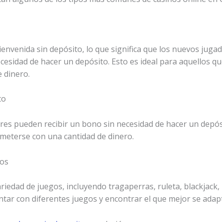
envenida sin depósito, lo que significa que los nuevos juga
cesidad de hacer un depósito. Esto es ideal para aquellos q
 dinero.
to
res pueden recibir un bono sin necesidad de hacer un depósi
meterse con una cantidad de dinero.
gos
riedad de juegos, incluyendo tragaperras, ruleta, blackjack,
ar con diferentes juegos y encontrar el que mejor se adapt