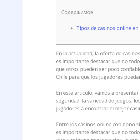
Содержимое
Tipos de casinos online en 
En la actualidad, la oferta de casi
es importante destacar que no todos
que otros pueden ser poco confiables
Chile para que los jugadores puedan
En este artículo, vamos a presentar 
seguridad, la variedad de juegos, los
jugadores a encontrar el mejor casi
Entre los casinos online con bono s
es importante destacar que no todo
giro y retirada muy estrictas, lo qu