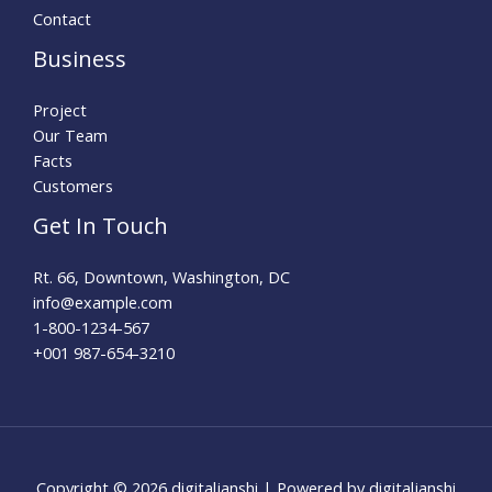
Contact
Business
Project
Our Team
Facts
Customers
Get In Touch
Rt. 66, Downtown, Washington, DC
info@example.com​
1-800-1234-567
+001 987-654-3210
Copyright © 2026 digitaljanshi | Powered by digitaljanshi