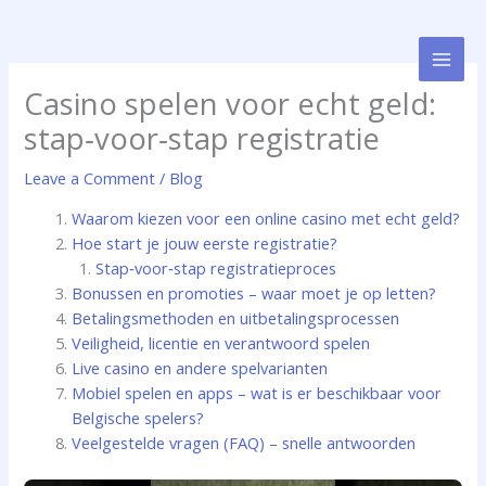
Skip
to
content
Casino spelen voor echt geld:
stap‑voor‑stap registratie
Leave a Comment
/
Blog
Waarom kiezen voor een online casino met echt geld?
Hoe start je jouw eerste registratie?
Stap‑voor‑stap registratieproces
Bonussen en promoties – waar moet je op letten?
Betalingsmethoden en uitbetalingsprocessen
Veiligheid, licentie en verantwoord spelen
Live casino en andere spelvarianten
Mobiel spelen en apps – wat is er beschikbaar voor
Belgische spelers?
Veelgestelde vragen (FAQ) – snelle antwoorden