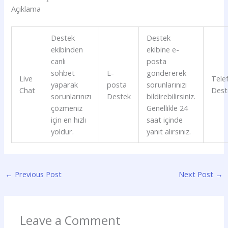
Açıklama
Destek
Destek
ekibinden
ekibine e-
canlı
posta
sohbet
E-
göndererek
Live
Tele
yaparak
posta
sorunlarınızı
Chat
Dest
sorunlarınızı
Destek
bildirebilirsiniz.
çözmeniz
Genellikle 24
için en hızlı
saat içinde
yoldur.
yanıt alırsınız.
←
Previous Post
Next Post
→
Leave a Comment