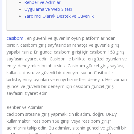
Rehber ve Adımlar
Uygulama ve Web Sitesi
Yardımcı Olarak Destek ve Güvenlik
casibom
, en güvenli ve güvenilir oyun platformlarından
biridir. casibom giriş sayfasından rahatça ve güvenle giriş
yapabilirsiniz. En güncel casibom girişi için casibom 158 giriş
sayfasını ziyaret edin. Casibon ile birlikte, en güzel oyunları ve
en iyi deneyimleri bulabilirsiniz. Casibom güncel giriş sayfası,
kullanıcı dostu ve güvenli bir deneyim sunar. Casibo ile
birlikte, en iyi oyunları ve en iyi hizmetleri deneyin. Her zaman
güncel ve güvenli bir deneyim için casibom güncel giriş
sayfasını ziyaret edin.
Rehber ve Adımlar
cadibom sitesine giriş yapmak için ilk adım, doğru URL’yi
kullanmaktır. “casibom 158 giriş” veya “casibom giriş”
adımlarını takip edin. Bu adımlar, sitenin güncel ve güvenli bir