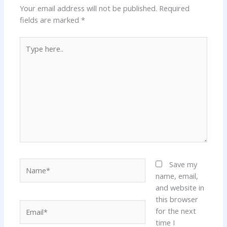
Your email address will not be published.
Required
fields are marked
*
Type
here..
Name*
Save my
name, email,
and website in
this browser
Email*
for the next
time I