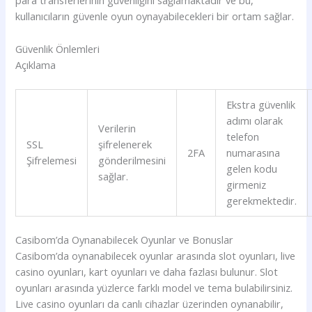
para transferlerinin güvenliğini sağlamaktadır ve bu,
kullanıcıların güvenle oyun oynayabilecekleri bir ortam sağlar.
Güvenlik Önlemleri
Açıklama
Ekstra güvenlik
adımı olarak
Verilerin
telefon
SSL
şifrelenerek
2FA
numarasına
Şifrelemesi
gönderilmesini
gelen kodu
sağlar.
girmeniz
gerekmektedir.
Casibom’da Oynanabilecek Oyunlar ve Bonuslar
Casibom’da oynanabilecek oyunlar arasında slot oyunları, live
casino oyunları, kart oyunları ve daha fazlası bulunur. Slot
oyunları arasında yüzlerce farklı model ve tema bulabilirsiniz.
Live casino oyunları da canlı cihazlar üzerinden oynanabilir,