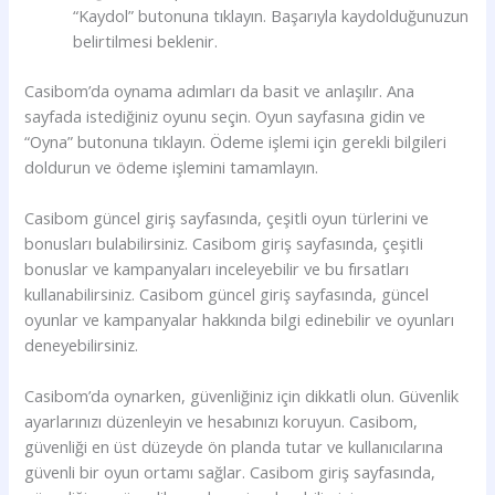
“Kaydol” butonuna tıklayın. Başarıyla kaydolduğunuzun
belirtilmesi beklenir.
Casibom’da oynama adımları da basit ve anlaşılır. Ana
sayfada istediğiniz oyunu seçin. Oyun sayfasına gidin ve
“Oyna” butonuna tıklayın. Ödeme işlemi için gerekli bilgileri
doldurun ve ödeme işlemini tamamlayın.
Casibom güncel giriş sayfasında, çeşitli oyun türlerini ve
bonusları bulabilirsiniz. Casibom giriş sayfasında, çeşitli
bonuslar ve kampanyaları inceleyebilir ve bu fırsatları
kullanabilirsiniz. Casibom güncel giriş sayfasında, güncel
oyunlar ve kampanyalar hakkında bilgi edinebilir ve oyunları
deneyebilirsiniz.
Casibom’da oynarken, güvenliğiniz için dikkatli olun. Güvenlik
ayarlarınızı düzenleyin ve hesabınızı koruyun. Casibom,
güvenliği en üst düzeyde ön planda tutar ve kullanıcılarına
güvenli bir oyun ortamı sağlar. Casibom giriş sayfasında,