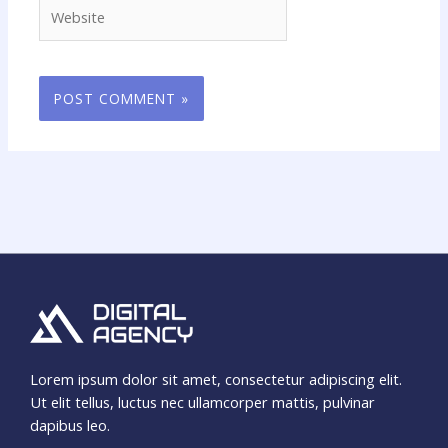
Website
Lorem ipsum dolor sit amet, consectetur adipiscing elit.
Ut elit tellus, luctus nec ullamcorper mattis, pulvinar
dapibus leo.