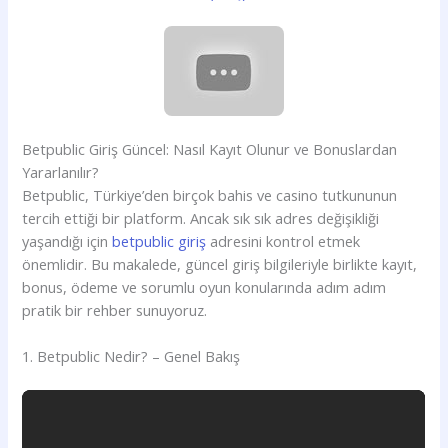
Betpublic Giriş Güncel: Nasıl Kayıt Olunur ve Bonuslardan
Yararlanılır?
Betpublic, Türkiye’den birçok bahis ve casino tutkununun
tercih ettiği bir platform. Ancak sık sık adres değişikliği
yaşandığı için
betpublic giriş
adresini kontrol etmek
önemlidir. Bu makalede, güncel giriş bilgileriyle birlikte kayıt,
bonus, ödeme ve sorumlu oyun konularında adım adım
pratik bir rehber sunuyoruz.
1. Betpublic Nedir? – Genel Bakış