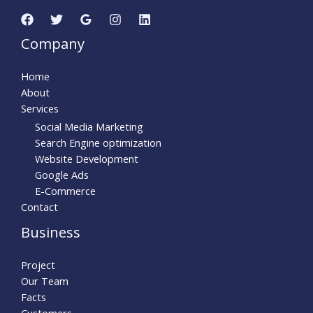
Company
Home
About
Services
Social Media Marketing
Search Engine optimization
Website Development
Google Ads
E-Commerce
Contact
Business
Project
Our Team
Facts