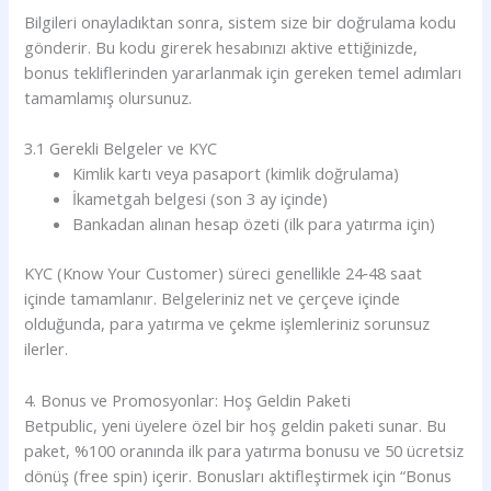
Bilgileri onayladıktan sonra, sistem size bir doğrulama kodu
gönderir. Bu kodu girerek hesabınızı aktive ettiğinizde,
bonus tekliflerinden yararlanmak için gereken temel adımları
tamamlamış olursunuz.
3.1 Gerekli Belgeler ve KYC
Kimlik kartı veya pasaport (kimlik doğrulama)
İkametgah belgesi (son 3 ay içinde)
Bankadan alınan hesap özeti (ilk para yatırma için)
KYC (Know Your Customer) süreci genellikle 24‑48 saat
içinde tamamlanır. Belgeleriniz net ve çerçeve içinde
olduğunda, para yatırma ve çekme işlemleriniz sorunsuz
ilerler.
4. Bonus ve Promosyonlar: Hoş Geldin Paketi
Betpublic, yeni üyelere özel bir hoş geldin paketi sunar. Bu
paket, %100 oranında ilk para yatırma bonusu ve 50 ücretsiz
dönüş (free spin) içerir. Bonusları aktifleştirmek için “Bonus