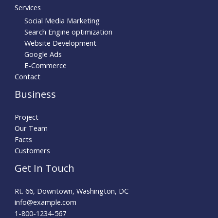
Services
Social Media Marketing
Search Engine optimization
Website Development
Google Ads
E-Commerce
Contact
Business
Project
Our Team
Facts
Customers
Get In Touch
Rt. 66, Downtown, Washington, DC
info@example.com​
1-800-1234-567