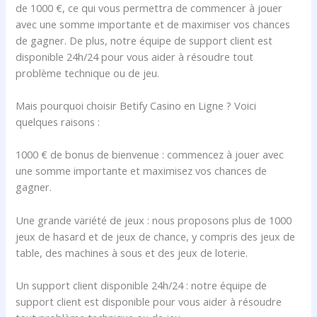
de 1000 €, ce qui vous permettra de commencer à jouer
avec une somme importante et de maximiser vos chances
de gagner. De plus, notre équipe de support client est
disponible 24h/24 pour vous aider à résoudre tout
problème technique ou de jeu.
Mais pourquoi choisir Betify Casino en Ligne ? Voici
quelques raisons :
1000 € de bonus de bienvenue : commencez à jouer avec
une somme importante et maximisez vos chances de
gagner.
Une grande variété de jeux : nous proposons plus de 1000
jeux de hasard et de jeux de chance, y compris des jeux de
table, des machines à sous et des jeux de loterie.
Un support client disponible 24h/24 : notre équipe de
support client est disponible pour vous aider à résoudre