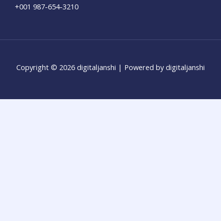
+001 987-654-3210
Copyright © 2026 digitaljanshi | Powered by digitaljanshi