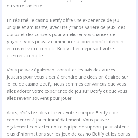
ou votre tablette.
En résumé, le casino Betify offre une expérience de jeu
unique et amusante, avec une grande variété de jeux, des
bonus et des conseils pour améliorer vos chances de
gagner. Vous pouvez commencer à jouer immédiatement
en créant votre compte Betify et en déposant votre
premier acompte.
Vous pouvez également consulter les avis des autres
joueurs pour vous aider à prendre une décision éclairée sur
le jeu de casino Betify. Nous sommes convaincus que vous
allez adorer votre expérience de jeu sur Betify et que vous
allez revenir souvent pour jouer.
Alors, n’hésitez plus et créez votre compte Betify pour
commencer à jouer immédiatement. Vous pouvez
également contacter notre équipe de support pour obtenir
plus d’informations sur les jeux de casino Betify et les bonus