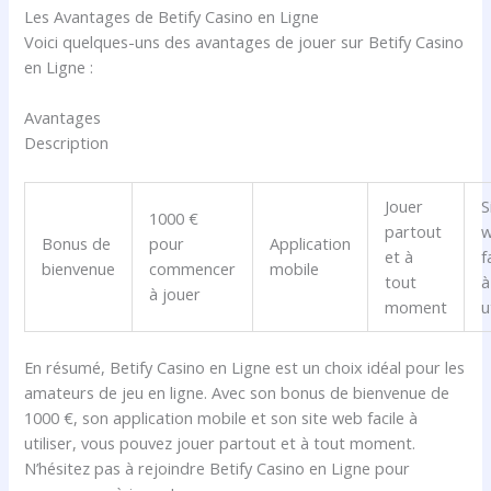
Les Avantages de Betify Casino en Ligne
Voici quelques-uns des avantages de jouer sur Betify Casino
en Ligne :
Avantages
Description
Jouer
S
1000 €
partout
Bonus de
pour
Application
et à
f
bienvenue
commencer
mobile
tout
à
à jouer
moment
u
En résumé, Betify Casino en Ligne est un choix idéal pour les
amateurs de jeu en ligne. Avec son bonus de bienvenue de
1000 €, son application mobile et son site web facile à
utiliser, vous pouvez jouer partout et à tout moment.
N’hésitez pas à rejoindre Betify Casino en Ligne pour