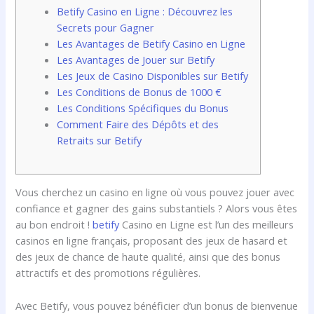
Betify Casino en Ligne : Découvrez les
Secrets pour Gagner
Les Avantages de Betify Casino en Ligne
Les Avantages de Jouer sur Betify
Les Jeux de Casino Disponibles sur Betify
Les Conditions de Bonus de 1000 €
Les Conditions Spécifiques du Bonus
Comment Faire des Dépôts et des
Retraits sur Betify
Vous cherchez un casino en ligne où vous pouvez jouer avec
confiance et gagner des gains substantiels ? Alors vous êtes
au bon endroit !
betify
Casino en Ligne est l’un des meilleurs
casinos en ligne français, proposant des jeux de hasard et
des jeux de chance de haute qualité, ainsi que des bonus
attractifs et des promotions régulières.
Avec Betify, vous pouvez bénéficier d’un bonus de bienvenue