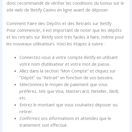
donc recommandé de vérifier les conditions du bonus sur le
site web de Betify Casino en ligne avant de déposer.
Comment Faire des Dépôts et des Retraits sur Betify
Pour commencer, il est important de noter que les dépôts
et les retraits sur Betify sont très faciles à faire, même pour
les nouveaux utilisateurs. Voici les étapes à suivre :
Connectez-vous à votre compte Betify en utilisant
votre nom d’utilisateur et votre mot de passe.
Allez dans la section “Mon Compte” et cliquez sur
“Dépôt” ou “Retrait” en fonction de vos besoins.
Sélectionnez le moyen de paiement que vous
préférez, tels que Visa, Mastercard, Neteller, Skrill,
etc.
Entrez le montant que vous souhaitez déposer ou
retirer.
Confirmez vos informations et attendez que le
traitement soit effectué.