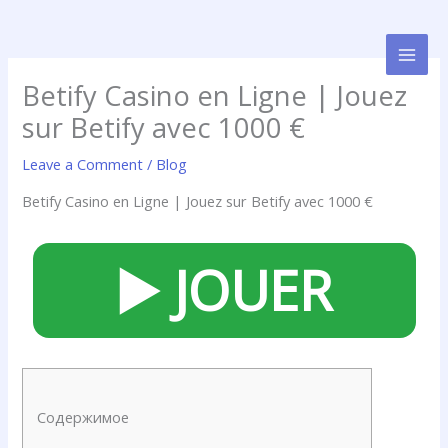
Skip
to
content
Betify Casino en Ligne | Jouez
sur Betify avec 1000 €
Leave a Comment
/
Blog
Betify Casino en Ligne | Jouez sur Betify avec 1000 €
▶️ JOUER
Содержимое