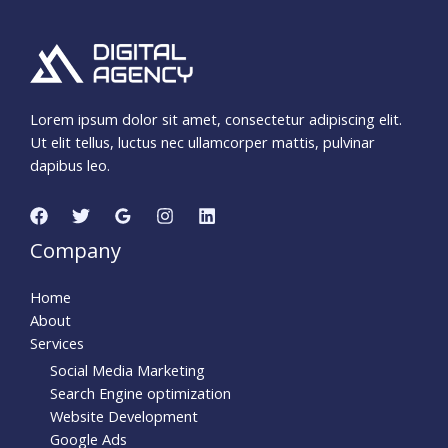
Lorem ipsum dolor sit amet, consectetur adipiscing elit.
Ut elit tellus, luctus nec ullamcorper mattis, pulvinar
dapibus leo.
Company
Home
About
Services
Social Media Marketing
Search Engine optimization
Website Development
Google Ads