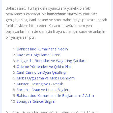
Bahiscasino, Türkiye’deki oyunculara yönelik olarak
tasarlanmış kapsamlı bir
kumarhane
platformudur. Site,
geniş bir slot, canlı casino ve spor bahisleri yelpazesi sunarak
farklı zevklere hitap eder. Kullanıcı arayüzü, hem yeni
başlayanlar hem de deneyimli oyuncular için sade ve anlaşılır
bir yapıya sahiptir.
Bahiscasino Kumarhane Nedir?
Kayıt ve Doğrulama Süreci
Hoşgeldin Bonusları ve Wagering Şartları
Ödeme Yöntemleri ve Çekim Hızı
Canlı Casino ve Oyun Çeşitliliği
Mobil Uygulama ve Mobil Deneyim
Müşteri Desteği ve Güvenlik
Sorumlu Oyun ve Lisans Bilgileri
Bahiscasino Kumarhane ile Başlamanın 5 Adımı
Sonuç ve Güncel Bilgiler
Platform, lisanslı bir operatör tarafından yönetildiği için