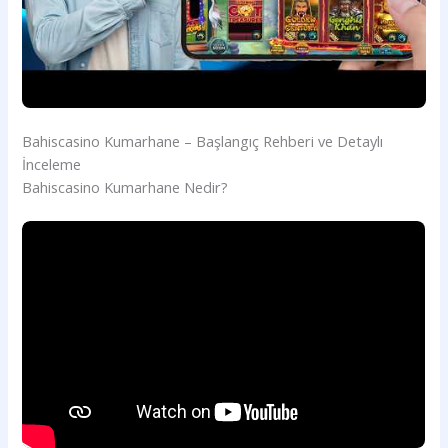
Bahiscasino Kumarhane – Başlangıç Rehberi ve Detaylı
İnceleme
Bahiscasino Kumarhane Nedir?