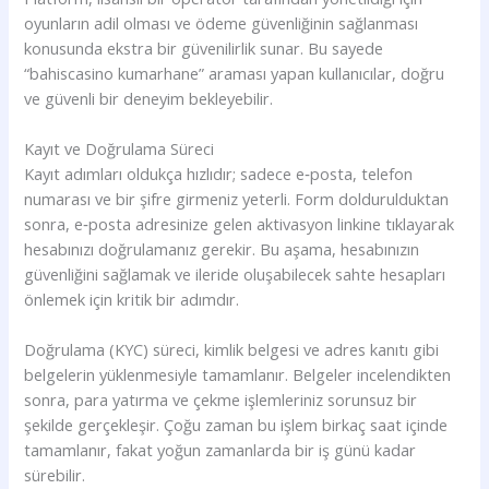
oyunların adil olması ve ödeme güvenliğinin sağlanması
konusunda ekstra bir güvenilirlik sunar. Bu sayede
“bahiscasino kumarhane” araması yapan kullanıcılar, doğru
ve güvenli bir deneyim bekleyebilir.
Kayıt ve Doğrulama Süreci
Kayıt adımları oldukça hızlıdır; sadece e‑posta, telefon
numarası ve bir şifre girmeniz yeterli. Form doldurulduktan
sonra, e‑posta adresinize gelen aktivasyon linkine tıklayarak
hesabınızı doğrulamanız gerekir. Bu aşama, hesabınızın
güvenliğini sağlamak ve ileride oluşabilecek sahte hesapları
önlemek için kritik bir adımdır.
Doğrulama (KYC) süreci, kimlik belgesi ve adres kanıtı gibi
belgelerin yüklenmesiyle tamamlanır. Belgeler incelendikten
sonra, para yatırma ve çekme işlemleriniz sorunsuz bir
şekilde gerçekleşir. Çoğu zaman bu işlem birkaç saat içinde
tamamlanır, fakat yoğun zamanlarda bir iş günü kadar
sürebilir.