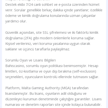
Destek ekibi 7/24 canlı sohbet ve e‑posta üzerinden hizmet
verir. Sorular genellikle birkaç dakika içinde yanıtlanır; özellikle
ödeme ve kimlik doğrulama konularında uzman çalışanlar
yardımcı olur.
Güvenlik açısından, site SSL şifrelemesi ve iki faktörlü kimlik
doğrulama (2FA) gibi modern önlemlerle koruma sağlar.
Kişisel verileriniz, veri koruma yasalarına uygun olarak
saklanır ve üçüncü taraflarla paylaşılmaz.
Sorumlu Oyun ve Lisans Bilgileri
Bahiscasino, sorumlu oyun politikası benimsemiştir. Hesap
limitleri, öz‑kısıtlama ve oyun dışı bırakma (self‑exclusion)
seçenekleri, oyuncuların kontrolü ellerinde tutmasını sağlar.
Platform, Malta Gaming Authority (MGA) tarafından
lisanslanmıştır. Bu lisans, oyunların adil olduğunu ve
düzenleyici kurumun denetiminde çalıştığını garantiler. Lisans
numarası ve denetim raporları site içinde kolayca bulunabilir.