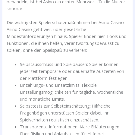
behandeln, ist bei Asino ein echter Mehrwert für die Nutzer
spürbar.
Die wichtigsten Spielerschutzmaßnahmen bei Asino Casino
Asino Casino geht weit über gesetzliche
Mindestanforderungen hinaus. Spieler finden hier Tools und
Funktionen, die ihnen helfen, verantwortungsbewusst zu
spielen, ohne den Spielspaß zu verlieren:
Selbstausschluss und Spielpausen: Spieler können
jederzeit temporäre oder dauerhafte Auszeiten von
der Plattform festlegen.
Einzahlungs- und Einsatzlimits: Flexible
Einstellungsmöglichkeiten für tägliche, wöchentliche
und monatliche Limits.
Selbsttests zur Selbsteinschätzung: Hilfreiche
Fragenbögen unterstützen Spieler dabei, ihr
Spielverhalten realistisch einzuschätzen.
Transparente Informationen: Klare Erläuterungen
über Risiken und Anlaufstellen für Hilfe bei