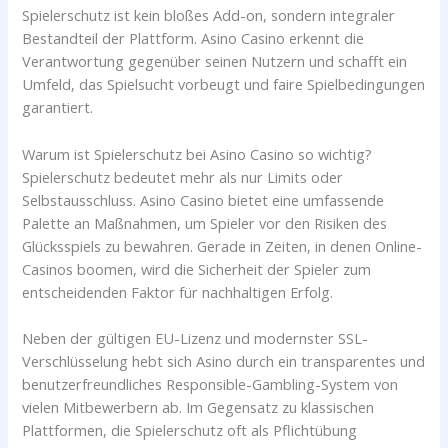
Spielerschutz ist kein bloßes Add-on, sondern integraler
Bestandteil der Plattform. Asino Casino erkennt die
Verantwortung gegenüber seinen Nutzern und schafft ein
Umfeld, das Spielsucht vorbeugt und faire Spielbedingungen
garantiert.
Warum ist Spielerschutz bei Asino Casino so wichtig?
Spielerschutz bedeutet mehr als nur Limits oder
Selbstausschluss. Asino Casino bietet eine umfassende
Palette an Maßnahmen, um Spieler vor den Risiken des
Glücksspiels zu bewahren. Gerade in Zeiten, in denen Online-
Casinos boomen, wird die Sicherheit der Spieler zum
entscheidenden Faktor für nachhaltigen Erfolg.
Neben der gültigen EU-Lizenz und modernster SSL-
Verschlüsselung hebt sich Asino durch ein transparentes und
benutzerfreundliches Responsible-Gambling-System von
vielen Mitbewerbern ab. Im Gegensatz zu klassischen
Plattformen, die Spielerschutz oft als Pflichtübung