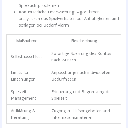
Spielsuchtproblemen.
Kontinuierliche Überwachung: Algorithmen
analysieren das Spielverhalten auf Auffälligkeiten und
schlagen bei Bedarf Alarm.
Maßnahme
Beschreibung
Sofortige Sperrung des Kontos
Selbstausschluss
nach Wunsch
Limits für
Anpassbar je nach individuellen
Einzahlungen
Bedürfnissen
Spielzeit-
Erinnerung und Begrenzung der
Management
Spielzeit
Aufklärung &
Zugang zu Hilfsangeboten und
Beratung
Informationsmaterial