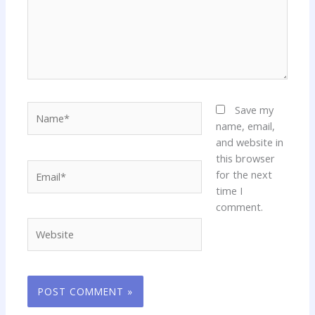
Name*
Save my
name, email,
and website in
this browser
Email*
for the next
time I
comment.
Website