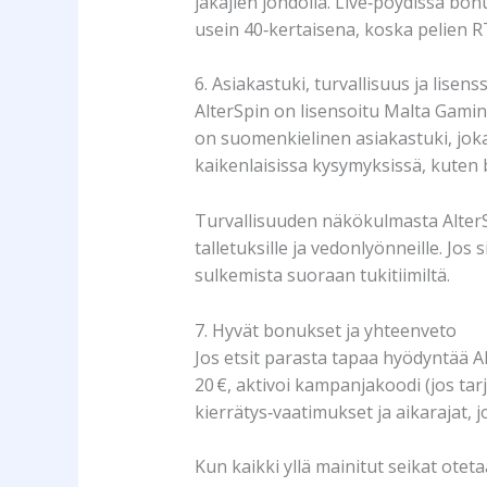
jakajien johdolla. Live‑pöydissä bon
usein 40‑kertaisena, koska pelien R
6. Asiakastuki, turvallisuus ja lisenss
AlterSpin on lisensoitu Malta Gaming
on suomenkielinen asiakastuki, joka 
kaikenlaisissa kysymyksissä, kuten 
Turvallisuuden näkökulmasta AlterSp
talletuksille ja vedonlyönneille. Jos 
sulkemista suoraan tukitiimiltä.
7. Hyvät bonukset ja yhteenveto
Jos etsit parasta tapaa hyödyntää A
20 €, aktivoi kampanjakoodi (jos tar
kierrätys‑vaatimukset ja aikarajat, j
Kun kaikki yllä mainitut seikat otet