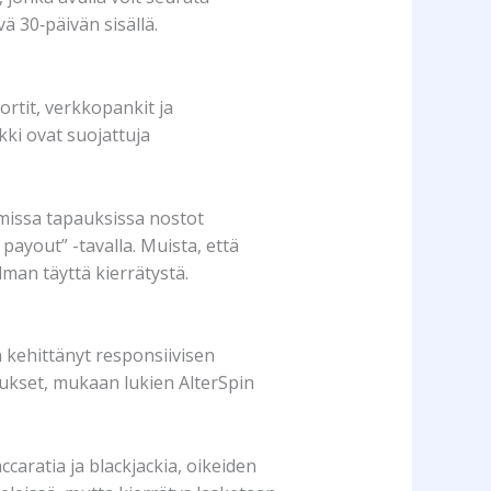
ä 30‑päivän sisällä.
ortit, verkkopankit ja
kki ovat suojattuja
missa tapauksissa nostot
 payout” -tavalla. Muista, että
man täyttä kierrätystä.
 kehittänyt responsiivisen
onukset, mukaan lukien AlterSpin
ccaratia ja blackjackia, oikeiden