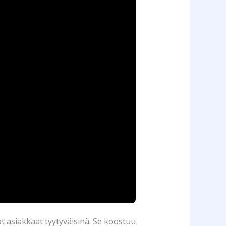
t asiakkaat tyytyväisinä. Se koostuu