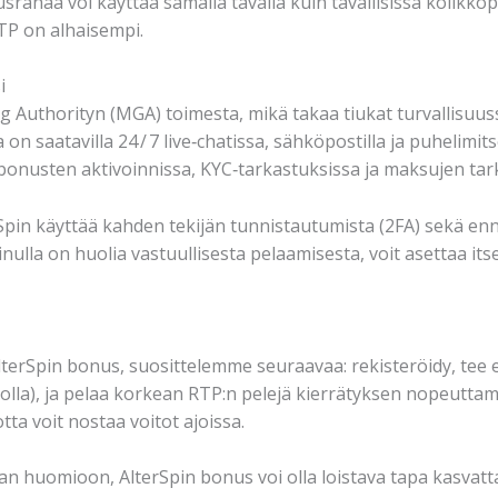
usrahaa voi käyttää samalla tavalla kuin tavallisissa kolikko
TP on alhaisempi.
i
 Authorityn (MGA) toimesta, mikä takaa tiukat turvallisuussta
on saatavilla 24 / 7 live‑chatissa, sähköpostilla ja puhelimit
bonusten aktivoinnissa, KYC‑tarkastuksissa ja maksujen tar
in käyttää kahden tekijän tunnistautumista (2FA) sekä enna
sinulla on huolia vastuullisesta pelaamisesta, voit asettaa itsel
lterSpin bonus, suosittelemme seuraavaa: rekisteröidy, tee
jolla), ja pelaa korkean RTP:n pelejä kierrätyksen nopeuttam
otta voit nostaa voitot ajoissa.
aan huomioon, AlterSpin bonus voi olla loistava tapa kasvatta