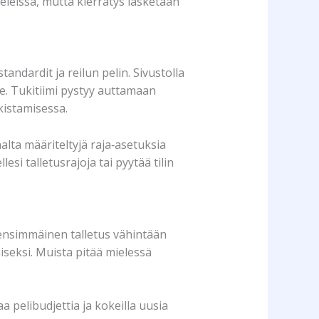
peleissä, mutta kierrätys lasketaan
ndardit ja reilun pelin. Sivustolla
se. Tukitiimi pystyy auttamaan
kistamisessa.
lta määriteltyjä raja‑asetuksia
lesi talletusrajoja tai pyytää tilin
 ensimmäinen talletus vähintään
iseksi. Muista pitää mielessä
a pelibudjettia ja kokeilla uusia