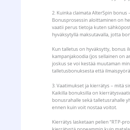
2. Kuinka claimata AlterSpin bonus –
Bonusprosessin aloittaminen on helpp
vaatii perus tietoja kuten sähköpos
hyväksytyllä maksutavalla, jotta bo
Kun talletus on hyväksytty, bonus ilm
kampanjakoodia (jos sellainen on ann
joskus se voi kestää muutaman minuu
talletusbonuksesta että ilmaispyörä
3. Vaatimukset ja kierrätys – mitä si
Kaikilla bonuksilla on kierrätysvaat
bonusrahalle sekä talletusrahalle y
ennen kuin voit nostaa voitot.
Kierrätys lasketaan pelien “RTP‑pros
kierrätystä nopeammin kuin matalan R