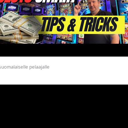
uomalaiselle pelaajalle