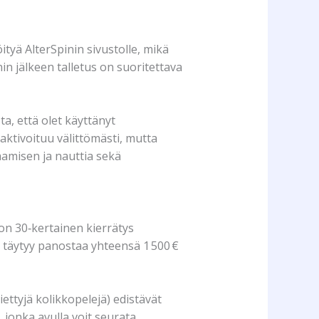
tyä AlterSpinin sivustolle, mikä
in jälkeen talletus on suoritettava
ta, että olet käyttänyt
aktivoituu välittömästi, mutta
aamisen ja nauttia sekä
 on 30‑kertainen kierrätys
n täytyy panostaa yhteensä 1 500 €
ettyjä kolikkopelejä) edistävät
, jonka avulla voit seurata