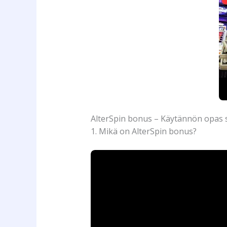
AlterSpin bonus – Käytännön opas s
1. Mikä on AlterSpin bonus?