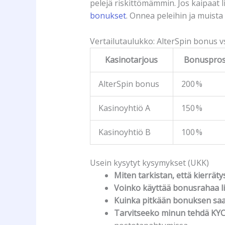
pelejä riskittömämmin. Jos kaipaat l
bonukset
. Onnea peleihin ja muista 
Vertailutaulukko: AlterSpin bonus 
Kasinotarjous
Bonuspros
AlterSpin bonus
200 %
Kasinoyhtiö A
150 %
Kasinoyhtiö B
100 %
Usein kysytyt kysymykset (UKK)
Miten tarkistan, että kierräty
Voinko käyttää bonusrahaa li
Kuinka pitkään bonuksen saa
Tarvitseeko minun tehdä KYC