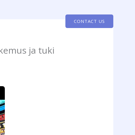
CONTACT US
kemus ja tuki