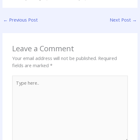
←
Previous Post
Next Post
→
Leave a Comment
Your email address will not be published.
Required
fields are marked
*
Type
here..