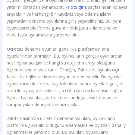
oyunlar, gerçek para oyunlarından farklı olarak, gerçek para
yatırımı olmadan oynanabilir.
7slots giriş
sayfasından kolayca
erişilebilir ve herhangi bir kaydınız veya ödeme işlemi
yapmadan deneme oyunlarına giriş yapabilirsiniz. Bu, yeni
oyuncuların platforma güvenilir olduğunu anlamasına ve
daha fazla oynamasına yardımcı olur.
Ücretsiz deneme oyunları genellikle platformun ana
oyunlarından alınmıştır. Bu, oyuncuların gerçek oyunlardan
nasıl oynanacağını ve hangi stratejilerin en iyi olduğunu
öğrenmesine olanak tanır. Örneğin, 7slot slot oyunları için
farklı stratejiler ve kombinasyonlar denenebilir. Bu oyunlar,
oyuncuların platforma kaydolduktan sonra oyunları gerçek
para ile oynayabilecekleri için daha iyi hazırlanmasını sağlar.
Ayrıca, bu oyunlar, platformun sunduğu çeşitli bonus ve
kampanyaları deneyebilmenizi sağlar.
7slots Casino’da ücretsiz deneme oyunları, oyuncuların
platforma güvenilir olduğunu anlamasına ve oyunları daha iyi
öğrenmesine yardımcı olur. Bu oyunlar, oyuncuların