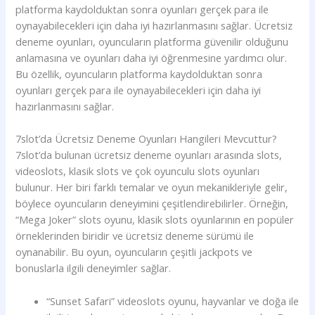
platforma kaydolduktan sonra oyunları gerçek para ile
oynayabilecekleri için daha iyi hazırlanmasını sağlar. Ücretsiz
deneme oyunları, oyuncuların platforma güvenilir olduğunu
anlamasına ve oyunları daha iyi öğrenmesine yardımcı olur.
Bu özellik, oyuncuların platforma kaydolduktan sonra
oyunları gerçek para ile oynayabilecekleri için daha iyi
hazırlanmasını sağlar.
7slot’da Ücretsiz Deneme Oyunları Hangileri Mevcuttur?
7slot’da bulunan ücretsiz deneme oyunları arasında slots,
videoslots, klasik slots ve çok oyunculu slots oyunları
bulunur. Her biri farklı temalar ve oyun mekanikleriyle gelir,
böylece oyuncuların deneyimini çeşitlendirebilirler. Örneğin,
“Mega Joker” slots oyunu, klasik slots oyunlarının en popüler
örneklerinden biridir ve ücretsiz deneme sürümü ile
oynanabilir. Bu oyun, oyuncuların çeşitli jackpots ve
bonuslarla ilgili deneyimler sağlar.
“Sunset Safari” videoslots oyunu, hayvanlar ve doğa ile