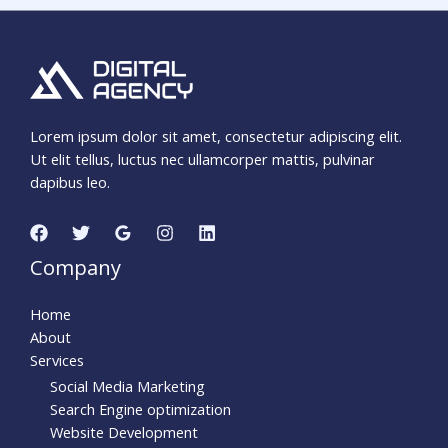
Lorem ipsum dolor sit amet, consectetur adipiscing elit.
Ut elit tellus, luctus nec ullamcorper mattis, pulvinar
dapibus leo.
Company
Home
About
Services
Social Media Marketing
Search Engine optimization
Website Development