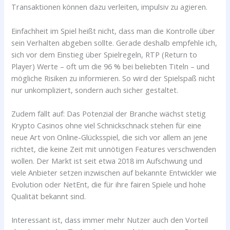
Transaktionen können dazu verleiten, impulsiv zu agieren.
Einfachheit im Spiel heißt nicht, dass man die Kontrolle über
sein Verhalten abgeben sollte. Gerade deshalb empfehle ich,
sich vor dem Einstieg über Spielregeln, RTP (Return to
Player) Werte – oft um die 96 % bei beliebten Titeln – und
mögliche Risiken zu informieren. So wird der Spielspaß nicht
nur unkompliziert, sondern auch sicher gestaltet.
Zudem fällt auf: Das Potenzial der Branche wächst stetig
Krypto Casinos ohne viel Schnickschnack stehen für eine
neue Art von Online-Glücksspiel, die sich vor allem an jene
richtet, die keine Zeit mit unnötigen Features verschwenden
wollen. Der Markt ist seit etwa 2018 im Aufschwung und
viele Anbieter setzen inzwischen auf bekannte Entwickler wie
Evolution oder NetEnt, die für ihre fairen Spiele und hohe
Qualität bekannt sind.
Interessant ist, dass immer mehr Nutzer auch den Vorteil